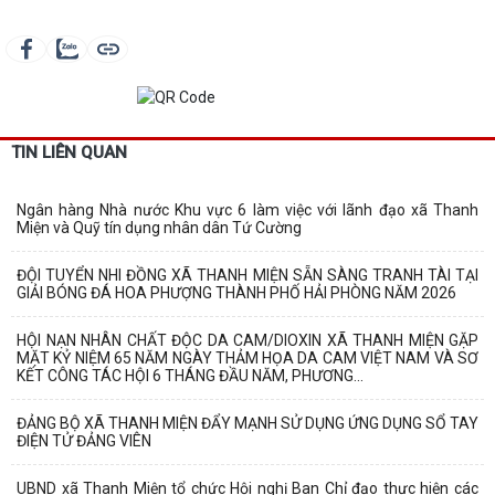
TIN LIÊN QUAN
Ngân hàng Nhà nước Khu vực 6 làm việc với lãnh đạo xã Thanh
Miện và Quỹ tín dụng nhân dân Tứ Cường
ĐỘI TUYỂN NHI ĐỒNG XÃ THANH MIỆN SẴN SÀNG TRANH TÀI TẠI
GIẢI BÓNG ĐÁ HOA PHƯỢNG THÀNH PHỐ HẢI PHÒNG NĂM 2026
HỘI NẠN NHÂN CHẤT ĐỘC DA CAM/DIOXIN XÃ THANH MIỆN GẶP
MẶT KỶ NIỆM 65 NĂM NGÀY THẢM HỌA DA CAM VIỆT NAM VÀ SƠ
KẾT CÔNG TÁC HỘI 6 THÁNG ĐẦU NĂM, PHƯƠNG...
ĐẢNG BỘ XÃ THANH MIỆN ĐẨY MẠNH SỬ DỤNG ỨNG DỤNG SỔ TAY
ĐIỆN TỬ ĐẢNG VIÊN
UBND xã Thanh Miện tổ chức Hội nghị Ban Chỉ đạo thực hiện các