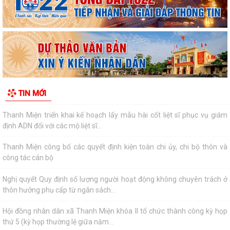
Quyết định quy định về việc phân cấp thực hiện một số nhiệm vụ trong
lĩnh vực đất đai và trình tự,...
Công văn về việc triển khai thực hiện các Quyết định của Uỷ ban nhân
dân thành phố trong lĩnh vực...
Quyết định về việc ủy quyền thực hiện một số nhiệm vụ trong lĩnh vực
TIN MỚI
đất đai theo quy định tại Điều...
Thanh Miện triển khai kế hoạch lấy mẫu hài cốt liệt sĩ phục vụ giám
định ADN đối với các mộ liệt sĩ...
Thanh Miện công bố các quyết định kiện toàn chi ủy, chi bộ thôn và
công tác cán bộ
Nghị quyết Quy định số lượng người hoạt động không chuyên trách ở
thôn hưởng phụ cấp từ ngân sách...
Hội đồng nhân dân xã Thanh Miện khóa II tổ chức thành công kỳ họp
thứ 5 (kỳ họp thường lệ giữa năm...