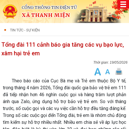
CỔNG THÔNG TIN ĐIỆN TỬ
XÃ THANH MIỆN
TIN TỨC - SỰ KIỆN
Tổng đài 111 cảnh báo gia tăng các vụ bạo lực,
xâm hại trẻ em
19/05/2026
Theo báo cáo của Cục Bà mẹ và Trẻ em thuộc Bộ Y tế,
trong tháng 4 năm 2026, Tổng đài quốc gia bảo vệ trẻ em 111
đã tiếp nhận hơn 46 nghìn cuộc gọi và hàng trăm lượt phản
ánh qua Zalo, ứng dụng hỗ trợ bảo vệ trẻ em. So với tháng
trước, số cuộc gọi và các vụ việc cần hỗ trợ đều tăng đáng kể.
Trong số các cuộc gọi đến Tổng đài, trẻ em là nhóm chủ động
tìm kiếm sự hỗ trợ nhiều nhất. Nhiều em chia sẻ về áp lực học