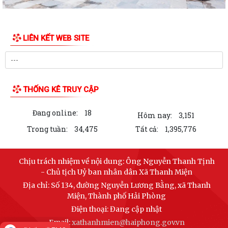
chứng nhận quyền sử dụng đất,...
Thông báo niêm yết Kết quả kiểm tra hồ sơ đăng ký đất đai, cấp giấy
LIÊN KẾT WEB SITE
chứng nhận quyền sử dụng đất,...
Thông báo về việc niêm yết công khai danh mục thủ tục hành chính bị
bãi bỏ thuộc phạm vi chức năng...
THỐNG KÊ TRUY CẬP
Thông báo niêm yết Kết quả kiểm tra hồ sơ đăng ký đất đai, cấp Giấy
chứng nhận quyền sử dụng đất,...
Đang online:
18
Hôm nay:
3,151
Thông báo về việc niêm yết công khai danh mục thủ tục hành chính
Trong tuần:
34,475
Tất cả:
1,395,776
ban hành mới, bị bãi bỏ lĩnh vực...
Thông báo về việc công khai số điện thoại đường dây nóng và
Chịu trách nhiệm về nội dung:
Ông Nguyễn Thanh Tịnh
Facebook tiếp nhận thông tin phản ánh,...
- Chủ tịch Uỷ ban nhân dân Xã Thanh Miện
Địa chỉ:
Số 134, đường Nguyễn Lương Bằng, xã Thanh
Đoàn thanh niên Thanh Miện triển khai nhiều hoạt động tri ân nhân kỷ
Miện, Thành phố Hải Phòng
niệm 79 năm ngày thương binh...
Điện thoại:
Đang cập nhật
VNeID tích hợp thêm tính năng tra cứu thân nhân liệt sĩ
Email:
xathanhmien@haiphong.gov.vn