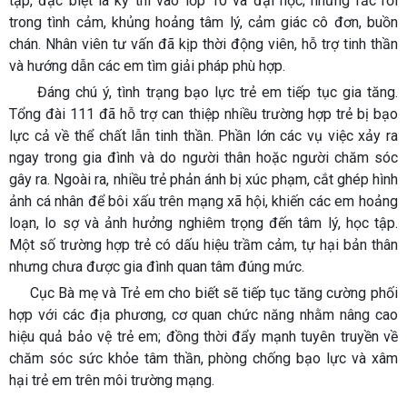
tập, đặc biệt là kỳ thi vào lớp 10 và đại học; những rắc rối
trong tình cảm, khủng hoảng tâm lý, cảm giác cô đơn, buồn
chán. Nhân viên tư vấn đã kịp thời động viên, hỗ trợ tinh thần
và hướng dẫn các em tìm giải pháp phù hợp.
Đáng chú ý, tình trạng bạo lực trẻ em tiếp tục gia tăng.
Tổng đài 111 đã hỗ trợ can thiệp nhiều trường hợp trẻ bị bạo
lực cả về thể chất lẫn tinh thần. Phần lớn các vụ việc xảy ra
ngay trong gia đình và do người thân hoặc người chăm sóc
gây ra. Ngoài ra, nhiều trẻ phản ánh bị xúc phạm, cắt ghép hình
ảnh cá nhân để bôi xấu trên mạng xã hội, khiến các em hoảng
loạn, lo sợ và ảnh hưởng nghiêm trọng đến tâm lý, học tập.
Một số trường hợp trẻ có dấu hiệu trầm cảm, tự hại bản thân
nhưng chưa được gia đình quan tâm đúng mức.
Cục Bà mẹ và Trẻ em cho biết sẽ tiếp tục tăng cường phối
hợp với các địa phương, cơ quan chức năng nhằm nâng cao
hiệu quả bảo vệ trẻ em; đồng thời đẩy mạnh tuyên truyền về
chăm sóc sức khỏe tâm thần, phòng chống bạo lực và xâm
hại trẻ em trên môi trường mạng.