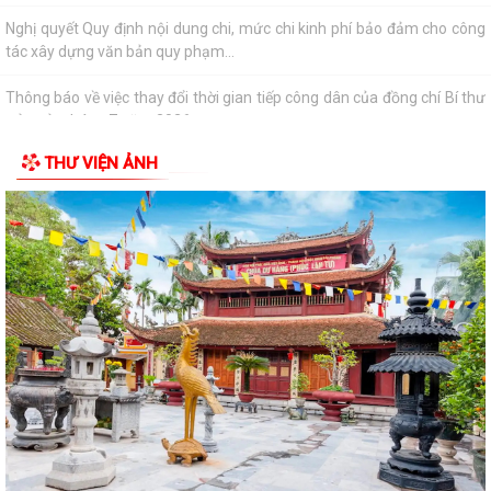
Nghị quyết Quy định nội dung chi, mức chi kinh phí bảo đảm cho công
tác xây dựng văn bản quy phạm...
Thông báo về việc thay đổi thời gian tiếp công dân của đồng chí Bí thư
Đảng ủy tháng 7 năm 2026
THƯ VIỆN ẢNH
Thông báo về việc mời ký kết hợp đồng dịch vụ với cá nhân thực hiện
nhiệm vụ của công chức theo...
Thông báo về việc niêm yết công khai danh mục thủ tục hành chính
được sửa đổi, bổ sung thuộc phạm...
Xã Thanh Miện tổ chức trọng thể Lễ dâng hương, thắp nến tri ân các
Anh hùng liệt sĩ nhân kỷ niệm 79...
Kỷ niệm 79 năm ngày Thương binh - Liệt sĩ
Thông báo kết quả kiểm tra hồ sơ đăng ký đất đai, cấp Giấy chứng
nhận quyền sử dụng đất, quyền sở...
Thông báo niêm yết Kết quả kiểm tra hồ sơ đăng ký đất đai, cấp Giấy