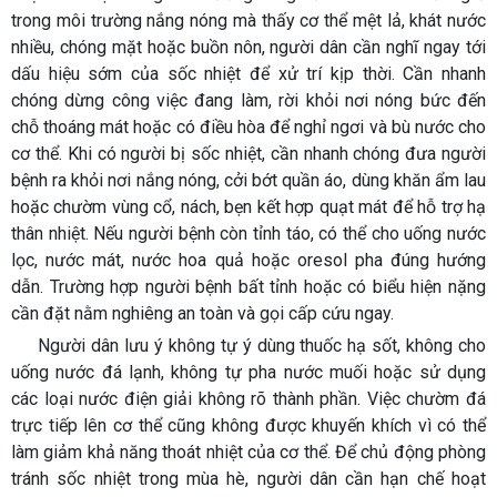
trong môi trường nắng nóng mà thấy cơ thể mệt lả, khát nước
nhiều, chóng mặt hoặc buồn nôn, người dân cần nghĩ ngay tới
dấu hiệu sớm của sốc nhiệt để xử trí kịp thời. Cần nhanh
chóng dừng công việc đang làm, rời khỏi nơi nóng bức đến
chỗ thoáng mát hoặc có điều hòa để nghỉ ngơi và bù nước cho
cơ thể. Khi có người bị sốc nhiệt, cần nhanh chóng đưa người
bệnh ra khỏi nơi nắng nóng, cởi bớt quần áo, dùng khăn ẩm lau
hoặc chườm vùng cổ, nách, bẹn kết hợp quạt mát để hỗ trợ hạ
thân nhiệt. Nếu người bệnh còn tỉnh táo, có thể cho uống nước
lọc, nước mát, nước hoa quả hoặc oresol pha đúng hướng
dẫn. Trường hợp người bệnh bất tỉnh hoặc có biểu hiện nặng
cần đặt nằm nghiêng an toàn và gọi cấp cứu ngay.
Người dân lưu ý không tự ý dùng thuốc hạ sốt, không cho
uống nước đá lạnh, không tự pha nước muối hoặc sử dụng
các loại nước điện giải không rõ thành phần. Việc chườm đá
trực tiếp lên cơ thể cũng không được khuyến khích vì có thể
làm giảm khả năng thoát nhiệt của cơ thể. Để chủ động phòng
tránh sốc nhiệt trong mùa hè, người dân cần hạn chế hoạt