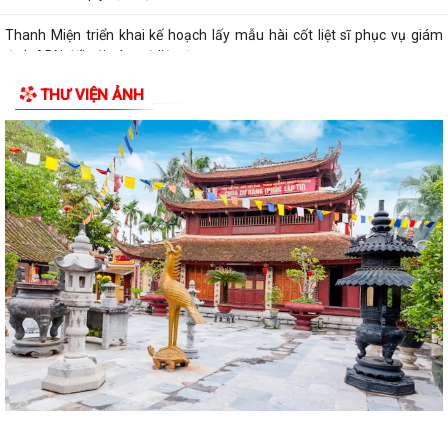
Thanh Miện triển khai kế hoạch lấy mẫu hài cốt liệt sĩ phục vụ giám
định ADN đối với các mộ liệt sĩ...
THƯ VIỆN ẢNH
Thanh Miện công bố các quyết định kiện toàn chi ủy, chi bộ thôn và
công tác cán bộ
Nghị quyết Quy định số lượng người hoạt động không chuyên trách ở
thôn hưởng phụ cấp từ ngân sách...
Hội đồng nhân dân xã Thanh Miện khóa II tổ chức thành công kỳ họp
thứ 5 (kỳ họp thường lệ giữa năm...
Nghị quyết Quy định nội dung chi, mức chi kinh phí bảo đảm cho công
tác xây dựng văn bản quy phạm...
Thông báo về việc thay đổi thời gian tiếp công dân của đồng chí Bí thư
Đảng ủy tháng 7 năm 2026
Thông báo về việc mời ký kết hợp đồng dịch vụ với cá nhân thực hiện
nhiệm vụ của công chức theo...