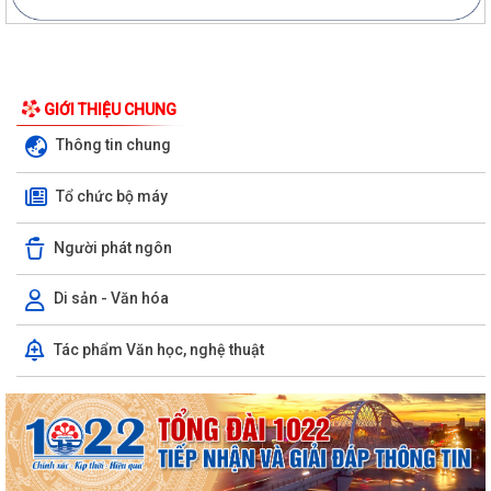
GIỚI THIỆU CHUNG
Thông tin chung
Tổ chức bộ máy
Người phát ngôn
Di sản - Văn hóa
Ngân hàng Nhà nước Khu vực 6 làm việc với lãnh đạo xã Thanh Miện
Tác phẩm Văn học, nghệ thuật
và Quỹ tín dụng nhân dân Tứ Cường
ĐỘI TUYỂN NHI ĐỒNG XÃ THANH MIỆN SẴN SÀNG TRANH TÀI TẠI GIẢI
BÓNG ĐÁ HOA PHƯỢNG THÀNH PHỐ HẢI PHÒNG...
HỘI NẠN NHÂN CHẤT ĐỘC DA CAM/DIOXIN XÃ THANH MIỆN GẶP MẶT