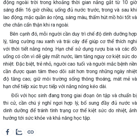
động ngoài trời trong khoảng thời gian nắng gắt từ 10 giờ
sáng đến 16 giờ chiều; uống đủ nước trước, trong và sau khi
lao động; mặc quần áo rộng, sáng màu, thấm hút mồ hôi tốt và
che chắn cẩn thận khi ra ngoài.
Bên cạnh đó, mỗi người cần duy trì chế độ dinh dưỡng hợp
lý, tăng cường rau xanh và trái cây để giúp cơ thể thích nghi
với thời tiết nắng nóng. Hạn chế sử dụng rượu bia và các đồ
uống có cồn vì dễ gây mất nước, làm tăng nguy cơ kiệt sức do
nhiệt. Đặc biệt, trẻ nhỏ, người cao tuổi và người mắc bệnh nền
cần được quan tâm theo dõi sát hơn trong những ngày nhiệt
độ tăng cao; giữ môi trường sống thông thoáng, mát mẻ và
hạn chế tiếp xúc trực tiếp với nắng nóng kéo dài.
Đối với học sinh đang trong giai đoạn ôn tập và chuẩn bị
thi cử, cần chú ý nghỉ ngơi hợp lý, bổ sung đầy đủ nước và
dinh dưỡng để tránh tình trạng cơ thể kiệt sức do nhiệt, ảnh
hưởng tới sức khỏe và khả năng học tập.