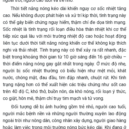
ngoài trời, người cao tuổi và trẻ nhỏ.
Thời tiết nắng nóng kéo dài khiến nguy cơ sốc nhiệt tăng
cao. Nếu không được phát hiện và xử trí kịp thời, tình trạng này
có thể gây biến chứng nguy hiểm, thậm chí đe dọa tính mạng.
Sốc nhiệt là tình trạng rối loạn điều hòa thân nhiệt khi cơ thể
tiếp xúc quá lâu với môi trường nhiệt độ cao hoặc hoạt động
liên tục dưới thời tiết nắng nóng khiến cơ thể không kịp thích
nghi và thải nhiệt. Tình trạng này có thể xảy ra rất nhanh, đặc
biệt trong khoảng thời gian từ 10 giờ sáng đến 16 giờ chiều –
thời điểm nắng nóng gay gắt nhất trong ngày. Ở mức độ nhẹ,
người bị sốc nhiệt thường có biểu hiện như mệt mỏi, khát
nước, chóng mặt, đau đầu, tim đập nhanh, chuột rút. Khi tình
trạng nặng hơn có thể xuất hiện các triệu chứng như sốt cao
trên 40 độ C, khó thở, buồn nôn, da khô nóng, rối loạn ý thức,
co giật, hôn mê, thậm chí trụy tim mạch và tử vong.
Đối tượng dễ bị ảnh hưởng gồm trẻ nhỏ, người cao tuổi,
người mắc bệnh nền và những người thường xuyên lao động
ngoài trời như nông dân, công nhân xây dựng, người giao hàng
hoặc làm việc trong môi trường nóng bức kéo dài. Khi đang ở