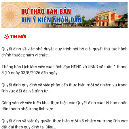
KỶ NIỆM 65 NĂM NGÀY THẢM HỌA DA CAM VIỆT...
ĐẢNG BỘ XÃ THANH MIỆN ĐẨY MẠNH SỬ DỤNG ỨNG DỤNG SỔ TAY
ĐIỆN TỬ ĐẢNG VIÊN
UBND xã Thanh Miện tổ chức Hội nghị Ban Chỉ đạo thực hiện các
TIN MỚI
Chương trình mục tiêu quốc gia
Quyết định về việc phê duyệt quy trình nội bộ giải quyết thủ tục hành
chính thuộc phạm vi chức...
Thông báo Lịch làm việc của Lãnh đạo HĐND và UBND xã tuần 1 tháng
8 (từ ngày 03/8/2026 đến ngày...
Quyết định quy định về việc phân cấp thực hiện một số nhiệm vụ trong
lĩnh vực đất đai và trình tự,...
Công văn về việc triển khai thực hiện các Quyết định của Uỷ ban nhân
dân thành phố trong lĩnh vực...
Quyết định về việc ủy quyền thực hiện một số nhiệm vụ trong lĩnh vực
đất đai theo quy định tại Điều...