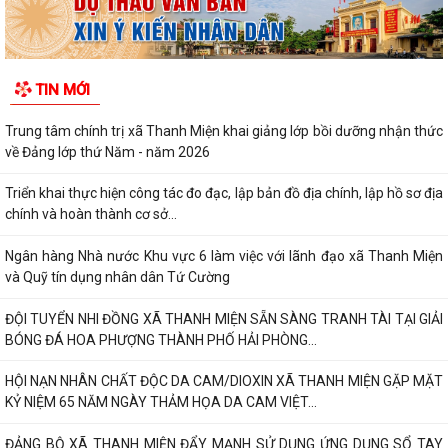
TIN MỚI
Trung tâm chính trị xã Thanh Miện khai giảng lớp bồi dưỡng nhận thức
về Đảng lớp thứ Năm - năm 2026
Triển khai thực hiện công tác đo đạc, lập bản đồ địa chính, lập hồ sơ địa
chính và hoàn thành cơ sở...
Ngân hàng Nhà nước Khu vực 6 làm việc với lãnh đạo xã Thanh Miện
và Quỹ tín dụng nhân dân Tứ Cường
ĐỘI TUYỂN NHI ĐỒNG XÃ THANH MIỆN SẴN SÀNG TRANH TÀI TẠI GIẢI
BÓNG ĐÁ HOA PHƯỢNG THÀNH PHỐ HẢI PHÒNG...
HỘI NẠN NHÂN CHẤT ĐỘC DA CAM/DIOXIN XÃ THANH MIỆN GẶP MẶT
KỶ NIỆM 65 NĂM NGÀY THẢM HỌA DA CAM VIỆT...
ĐẢNG BỘ XÃ THANH MIỆN ĐẨY MẠNH SỬ DỤNG ỨNG DỤNG SỔ TAY