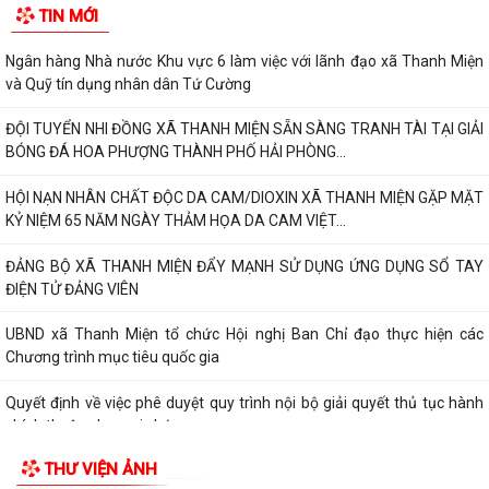
TIN MỚI
Ngân hàng Nhà nước Khu vực 6 làm việc với lãnh đạo xã Thanh Miện
và Quỹ tín dụng nhân dân Tứ Cường
ĐỘI TUYỂN NHI ĐỒNG XÃ THANH MIỆN SẴN SÀNG TRANH TÀI TẠI GIẢI
BÓNG ĐÁ HOA PHƯỢNG THÀNH PHỐ HẢI PHÒNG...
HỘI NẠN NHÂN CHẤT ĐỘC DA CAM/DIOXIN XÃ THANH MIỆN GẶP MẶT
KỶ NIỆM 65 NĂM NGÀY THẢM HỌA DA CAM VIỆT...
ĐẢNG BỘ XÃ THANH MIỆN ĐẨY MẠNH SỬ DỤNG ỨNG DỤNG SỔ TAY
ĐIỆN TỬ ĐẢNG VIÊN
UBND xã Thanh Miện tổ chức Hội nghị Ban Chỉ đạo thực hiện các
Chương trình mục tiêu quốc gia
Quyết định về việc phê duyệt quy trình nội bộ giải quyết thủ tục hành
chính thuộc phạm vi chức...
THƯ VIỆN ẢNH