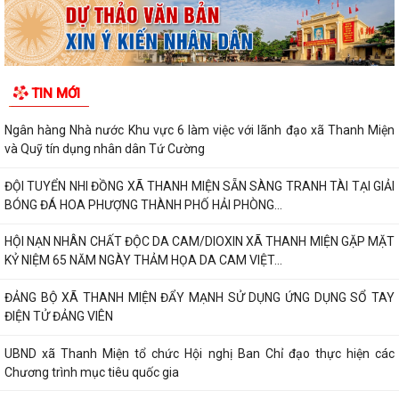
TIN MỚI
Ngân hàng Nhà nước Khu vực 6 làm việc với lãnh đạo xã Thanh Miện
và Quỹ tín dụng nhân dân Tứ Cường
ĐỘI TUYỂN NHI ĐỒNG XÃ THANH MIỆN SẴN SÀNG TRANH TÀI TẠI GIẢI
BÓNG ĐÁ HOA PHƯỢNG THÀNH PHỐ HẢI PHÒNG...
HỘI NẠN NHÂN CHẤT ĐỘC DA CAM/DIOXIN XÃ THANH MIỆN GẶP MẶT
KỶ NIỆM 65 NĂM NGÀY THẢM HỌA DA CAM VIỆT...
ĐẢNG BỘ XÃ THANH MIỆN ĐẨY MẠNH SỬ DỤNG ỨNG DỤNG SỔ TAY
ĐIỆN TỬ ĐẢNG VIÊN
UBND xã Thanh Miện tổ chức Hội nghị Ban Chỉ đạo thực hiện các
Chương trình mục tiêu quốc gia