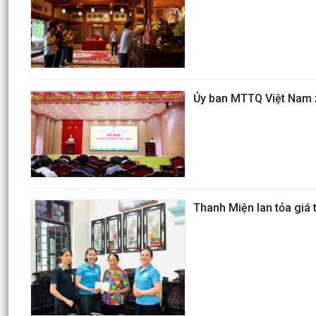
Ủy ban MTTQ Việt Nam x
Thanh Miện lan tỏa giá 