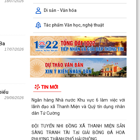
18/07/2026
Di sản - Văn hóa
Tác phẩm Văn học, nghệ thuật
 Ba
17/07/2026
TIN MỚI
biểu
29/06/2026
Ngân hàng Nhà nước Khu vực 6 làm việc với
lãnh đạo xã Thanh Miện và Quỹ tín dụng nhân
dân Tứ Cường
ĐỘI TUYỂN NHI ĐỒNG XÃ THANH MIỆN SẴN
SÀNG TRANH TÀI TẠI GIẢI BÓNG ĐÁ HOA
PHƯỢNG THÀNH PHỐ HẢI PHÒNG...