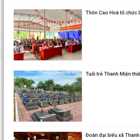
Thôn Cao Hoà tổ chức L
Tuổi trẻ Thanh Miện thiế
Đoàn đại biểu xã Thanh 