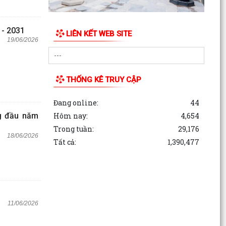
 - 2031
LIÊN KẾT WEB SITE
19/06/2026
THỐNG KÊ TRUY CẬP
Đang online:
44
Hôm nay:
4,654
ng đầu năm
Trong tuần:
29,176
18/06/2026
Tất cả:
1,390,477
11/06/2026