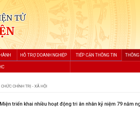
IỆN TỬ
IỆN
 HÀNH
HỖ TRỢ DOANH NGHIỆP
TIẾP CẬN THÔNG TIN
THÔNG 
HC
CHỨC CHÍNH TRỊ - XÃ HỘI
iện triển khai nhiều hoạt động tri ân nhân kỷ niệm 79 năm n