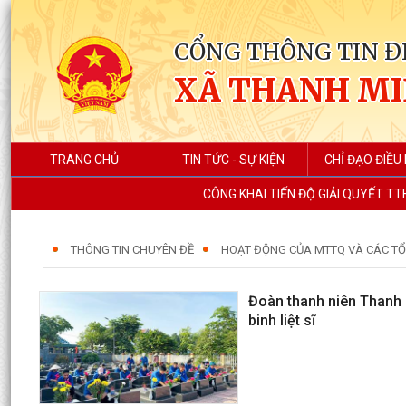
CỔNG THÔNG TIN Đ
XÃ THANH M
TRANG CHỦ
TIN TỨC - SỰ KIỆN
CHỈ ĐẠO ĐIỀU
CÔNG KHAI TIẾN ĐỘ GIẢI QUYẾT TT
THÔNG TIN CHUYÊN ĐỀ
HOẠT ĐỘNG CỦA MTTQ VÀ CÁC TỔ 
Đoàn thanh niên Thanh M
binh liệt sĩ