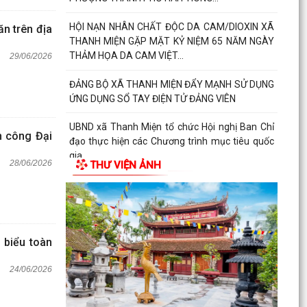
HỘI NẠN NHÂN CHẤT ĐỘC DA CAM/DIOXIN XÃ
n trên địa
THANH MIỆN GẶP MẶT KỶ NIỆM 65 NĂM NGÀY
THẢM HỌA DA CAM VIỆT...
29/06/2026
ĐẢNG BỘ XÃ THANH MIỆN ĐẨY MẠNH SỬ DỤNG
ỨNG DỤNG SỔ TAY ĐIỆN TỬ ĐẢNG VIÊN
UBND xã Thanh Miện tổ chức Hội nghị Ban Chỉ
h công Đại
đạo thực hiện các Chương trình mục tiêu quốc
gia
28/06/2026
THƯ VIỆN ẢNH
Quyết định về việc phê duyệt quy trình nội bộ
giải quyết thủ tục hành chính thuộc phạm vi
chức...
 biểu toàn
24/06/2026