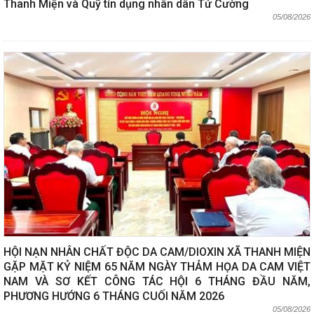
Thanh Miện và Quỹ tín dụng nhân dân Tứ Cường
05/08/2026
HỘI NẠN NHÂN CHẤT ĐỘC DA CAM/DIOXIN XÃ THANH MIỆN
GẶP MẶT KỶ NIỆM 65 NĂM NGÀY THẢM HỌA DA CAM VIỆT
NAM VÀ SƠ KẾT CÔNG TÁC HỘI 6 THÁNG ĐẦU NĂM,
PHƯƠNG HƯỚNG 6 THÁNG CUỐI NĂM 2026
05/08/2026