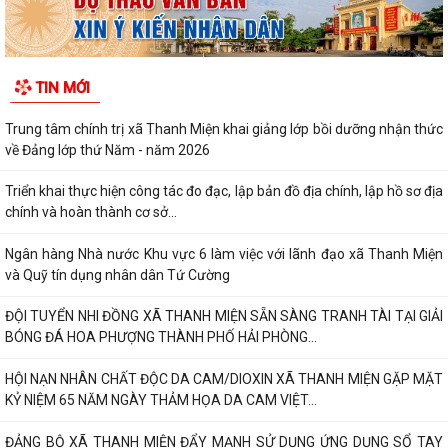
TIN MỚI
Trung tâm chính trị xã Thanh Miện khai giảng lớp bồi dưỡng nhận thức
về Đảng lớp thứ Năm - năm 2026
Triển khai thực hiện công tác đo đạc, lập bản đồ địa chính, lập hồ sơ địa
chính và hoàn thành cơ sở...
Ngân hàng Nhà nước Khu vực 6 làm việc với lãnh đạo xã Thanh Miện
và Quỹ tín dụng nhân dân Tứ Cường
ĐỘI TUYỂN NHI ĐỒNG XÃ THANH MIỆN SẴN SÀNG TRANH TÀI TẠI GIẢI
BÓNG ĐÁ HOA PHƯỢNG THÀNH PHỐ HẢI PHÒNG...
HỘI NẠN NHÂN CHẤT ĐỘC DA CAM/DIOXIN XÃ THANH MIỆN GẶP MẶT
KỶ NIỆM 65 NĂM NGÀY THẢM HỌA DA CAM VIỆT...
ĐẢNG BỘ XÃ THANH MIỆN ĐẨY MẠNH SỬ DỤNG ỨNG DỤNG SỔ TAY