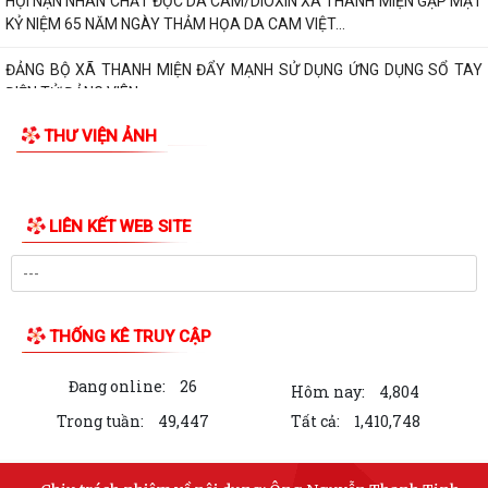
HỘI NẠN NHÂN CHẤT ĐỘC DA CAM/DIOXIN XÃ THANH MIỆN GẶP MẶT
KỶ NIỆM 65 NĂM NGÀY THẢM HỌA DA CAM VIỆT...
ĐẢNG BỘ XÃ THANH MIỆN ĐẨY MẠNH SỬ DỤNG ỨNG DỤNG SỔ TAY
ĐIỆN TỬ ĐẢNG VIÊN
THƯ VIỆN ẢNH