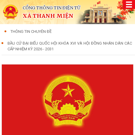
CỔNG THÔNG TIN ĐIỆN TỬ
XÃ THANH MIỆN
THÔNG TIN CHUYÊN ĐỀ
BẦU CỬ ĐẠI BIỂU QUỐC HỘI KHÓA XVI VÀ HỘI ĐỒNG NHÂN DÂN CÁC
CẤP NHIỆM KỲ 2026 - 2031