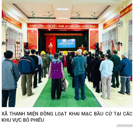
XÃ THANH MIỆN ĐỒNG LOẠT KHAI MẠC BẦU CỬ TẠI CÁC
KHU VỰC BỎ PHIẾU
15/03/2026