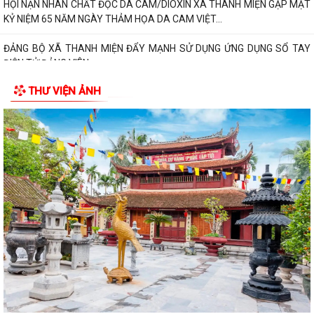
HỘI NẠN NHÂN CHẤT ĐỘC DA CAM/DIOXIN XÃ THANH MIỆN GẶP MẶT
KỶ NIỆM 65 NĂM NGÀY THẢM HỌA DA CAM VIỆT...
ĐẢNG BỘ XÃ THANH MIỆN ĐẨY MẠNH SỬ DỤNG ỨNG DỤNG SỔ TAY
ĐIỆN TỬ ĐẢNG VIÊN
THƯ VIỆN ẢNH