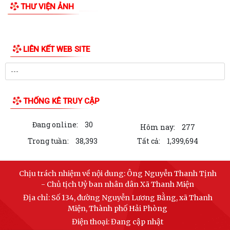
THƯ VIỆN ẢNH
LIÊN KẾT WEB SITE