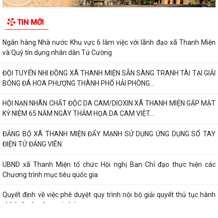
TIN MỚI
Ngân hàng Nhà nước Khu vực 6 làm việc với lãnh đạo xã Thanh Miện
và Quỹ tín dụng nhân dân Tứ Cường
ĐỘI TUYỂN NHI ĐỒNG XÃ THANH MIỆN SẴN SÀNG TRANH TÀI TẠI GIẢI
BÓNG ĐÁ HOA PHƯỢNG THÀNH PHỐ HẢI PHÒNG...
HỘI NẠN NHÂN CHẤT ĐỘC DA CAM/DIOXIN XÃ THANH MIỆN GẶP MẶT
KỶ NIỆM 65 NĂM NGÀY THẢM HỌA DA CAM VIỆT...
ĐẢNG BỘ XÃ THANH MIỆN ĐẨY MẠNH SỬ DỤNG ỨNG DỤNG SỔ TAY
ĐIỆN TỬ ĐẢNG VIÊN
UBND xã Thanh Miện tổ chức Hội nghị Ban Chỉ đạo thực hiện các
Chương trình mục tiêu quốc gia
Quyết định về việc phê duyệt quy trình nội bộ giải quyết thủ tục hành
chính thuộc phạm vi chức...