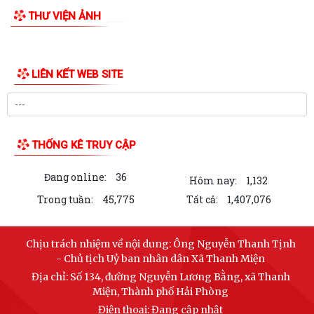
THƯ VIỆN ẢNH
LIÊN KẾT WEB SITE