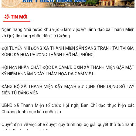
TIN MỚI
Ngân hàng Nhà nước Khu vực 6 làm việc với lãnh đạo xã Thanh Miện
và Quỹ tín dụng nhân dân Tứ Cường
ĐỘI TUYỂN NHI ĐỒNG XÃ THANH MIỆN SẴN SÀNG TRANH TÀI TẠI GIẢI
BÓNG ĐÁ HOA PHƯỢNG THÀNH PHỐ HẢI PHÒNG...
HỘI NẠN NHÂN CHẤT ĐỘC DA CAM/DIOXIN XÃ THANH MIỆN GẶP MẶT
KỶ NIỆM 65 NĂM NGÀY THẢM HỌA DA CAM VIỆT...
ĐẢNG BỘ XÃ THANH MIỆN ĐẨY MẠNH SỬ DỤNG ỨNG DỤNG SỔ TAY
ĐIỆN TỬ ĐẢNG VIÊN
UBND xã Thanh Miện tổ chức Hội nghị Ban Chỉ đạo thực hiện các
Chương trình mục tiêu quốc gia
Quyết định về việc phê duyệt quy trình nội bộ giải quyết thủ tục hành
chính thuộc phạm vi chức...