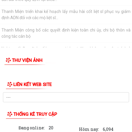
Hội đồng nhân dân xã Thanh Miện khóa II tổ chức thành công kỳ họp
thứ 5 (kỳ họp thường lệ giữa năm...
Nghị quyết Quy định nội dung chi, mức chi kinh phí bảo đảm cho công
tác xây dựng văn bản quy phạm...
Thông báo về việc thay đổi thời gian tiếp công dân của đồng chí Bí thư
Đảng ủy tháng 7 năm 2026
THƯ VIỆN ẢNH
Thông báo về việc mời ký kết hợp đồng dịch vụ với cá nhân thực hiện
nhiệm vụ của công chức theo...
Thông báo về việc niêm yết công khai danh mục thủ tục hành chính
được sửa đổi, bổ sung thuộc phạm...
Xã Thanh Miện tổ chức trọng thể Lễ dâng hương, thắp nến tri ân các
Anh hùng liệt sĩ nhân kỷ niệm 79...
Kỷ niệm 79 năm ngày Thương binh - Liệt sĩ
Thông báo kết quả kiểm tra hồ sơ đăng ký đất đai, cấp Giấy chứng