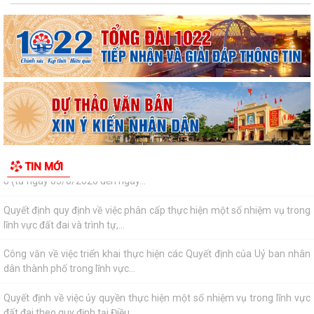
Thông báo Lịch làm việc của Lãnh đạo HĐND và UBND xã tuần 1 tháng
8 (từ ngày 03/8/2026 đến ngày...
Quyết định quy định về việc phân cấp thực hiện một số nhiệm vụ trong
lĩnh vực đất đai và trình tự,...
Công văn về việc triển khai thực hiện các Quyết định của Uỷ ban nhân
dân thành phố trong lĩnh vực...
Quyết định về việc ủy quyền thực hiện một số nhiệm vụ trong lĩnh vực
TIN MỚI
đất đai theo quy định tại Điều...
Thanh Miện triển khai kế hoạch lấy mẫu hài cốt liệt sĩ phục vụ giám
định ADN đối với các mộ liệt sĩ...
Thanh Miện công bố các quyết định kiện toàn chi ủy, chi bộ thôn và
công tác cán bộ
Nghị quyết Quy định số lượng người hoạt động không chuyên trách ở
thôn hưởng phụ cấp từ ngân sách...