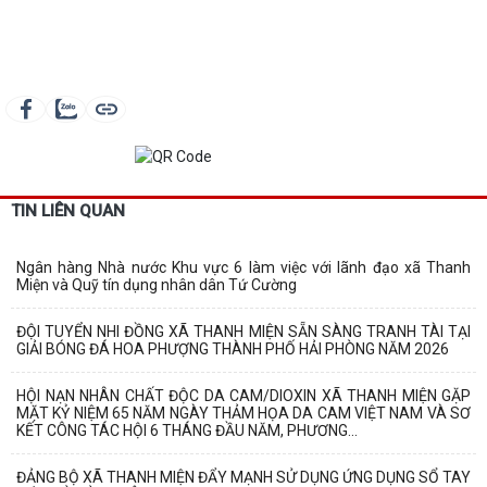
TIN LIÊN QUAN
Ngân hàng Nhà nước Khu vực 6 làm việc với lãnh đạo xã Thanh
Miện và Quỹ tín dụng nhân dân Tứ Cường
ĐỘI TUYỂN NHI ĐỒNG XÃ THANH MIỆN SẴN SÀNG TRANH TÀI TẠI
GIẢI BÓNG ĐÁ HOA PHƯỢNG THÀNH PHỐ HẢI PHÒNG NĂM 2026
HỘI NẠN NHÂN CHẤT ĐỘC DA CAM/DIOXIN XÃ THANH MIỆN GẶP
MẶT KỶ NIỆM 65 NĂM NGÀY THẢM HỌA DA CAM VIỆT NAM VÀ SƠ
KẾT CÔNG TÁC HỘI 6 THÁNG ĐẦU NĂM, PHƯƠNG...
ĐẢNG BỘ XÃ THANH MIỆN ĐẨY MẠNH SỬ DỤNG ỨNG DỤNG SỔ TAY