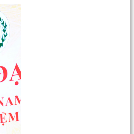
Thông báo về việc niêm yết công khai danh mục
thủ tục hành chính bị bãi bỏ thuộc phạm vi chức
năng...
Thông báo niêm yết Kết quả kiểm tra hồ sơ
đăng ký đất đai, cấp Giấy chứng nhận quyền sử
dụng đất,...
Thông báo về việc niêm yết công khai danh mục
thủ tục hành chính ban hành mới, bị bãi bỏ lĩnh
vực...
Thông báo về việc công khai số điện thoại
đường dây nóng và Facebook tiếp nhận thông
tin phản ánh,...
Đoàn thanh niên Thanh Miện triển khai nhiều
hoạt động tri ân nhân kỷ niệm 79 năm ngày
thương binh...
VNeID tích hợp thêm tính năng tra cứu thân
nhân liệt sĩ