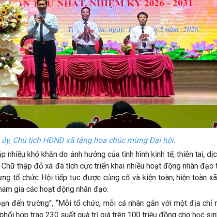
 ủy, Chủ tịch HĐND xã tặng hoa chúc mừng Đại hội.
hiều khó khăn do ảnh hưởng của tình hình kinh tế, thiên tai, dị
Chữ thập đỏ xã đã tích cực triển khai nhiều hoạt động nhân đạo t
ng tổ chức Hội tiếp tục được củng cố và kiện toàn; hiện toàn x
n tham gia các hoạt động nhân đạo.
n đến trường”, “Mỗi tổ chức, mỗi cá nhân gắn với một địa chỉ 
 phối hợp trao
230 suất quà trị giá trên 100 triệu đồng cho học si