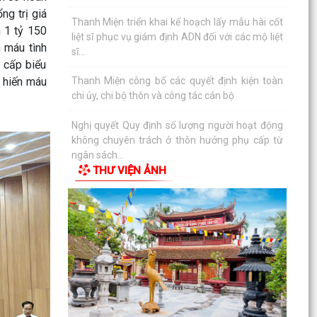
ng trị giá
Nghị quyết Quy định số lượng người hoạt động
không chuyên trách ở thôn hưởng phụ cấp từ
n 1 tỷ 150
ngân sách...
n máu tình
 cấp biểu
Hội đồng nhân dân xã Thanh Miện khóa II tổ
h hiến máu
chức thành công kỳ họp thứ 5 (kỳ họp thường lệ
giữa năm...
Nghị quyết Quy định nội dung chi, mức chi kinh
phí bảo đảm cho công tác xây dựng văn bản
quy phạm...
THƯ VIỆN ẢNH
Thông báo về việc thay đổi thời gian tiếp công
dân của đồng chí Bí thư Đảng ủy tháng 7 năm
2026
Thông báo về việc mời ký kết hợp đồng dịch vụ
với cá nhân thực hiện nhiệm vụ của công chức
theo...
Thông báo về việc niêm yết công khai danh mục