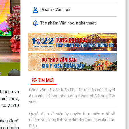
UBND xã tuần 1 tháng 8 (từ ngày 03/8/2026
đến ngày...
Di sản - Văn hóa
Quyết định quy định về việc phân cấp thực hiện
Tác phẩm Văn học, nghệ thuật
một số nhiệm vụ trong lĩnh vực đất đai và trình
tự,...
Công văn về việc triển khai thực hiện các Quyết
định của Uỷ ban nhân dân thành phố trong lĩnh
vực...
Quyết định về việc ủy quyền thực hiện một số
nhiệm vụ trong lĩnh vực đất đai theo quy định tại
TIN MỚI
Điều...
ch bệnh và
Thanh Miện triển khai kế hoạch lấy mẫu hài cốt
hiết thực,
liệt sĩ phục vụ giám định ADN đối với các mộ liệt
sĩ...
ã có
2.519
Thanh Miện công bố các quyết định kiện toàn
nhân đạo”
chi ủy, chi bộ thôn và công tác cán bộ
nh có hoàn