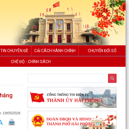
TIN CHUYÊN ĐỀ
CẢI CÁCH HÀNH CHÍNH
CHUYỂN ĐỔI SỐ
CHẾ ĐỘ - CHÍNH SÁCH
Tháng
19/05/2026
Ngân hàng Nhà nước Khu vực 6 làm việc với
lãnh đạo xã Thanh Miện và Quỹ tín dụng nhân
dân Tứ Cường