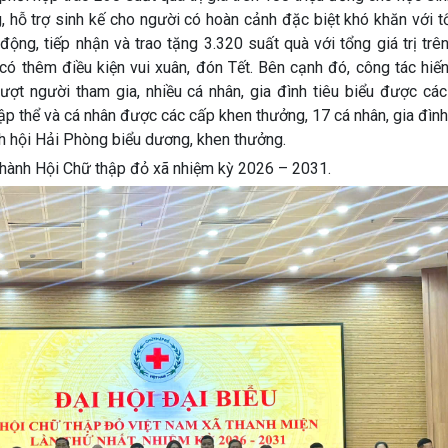
g
, hỗ trợ sinh kế cho người có hoàn cảnh đặc biệt khó khăn với tổ
 động, tiếp nhận và trao tặng
3.320 suất quà với tổng giá trị trê
có thêm điều kiện vui xuân, đón Tết. Bên cạnh đó, công tác hiế
ợt người tham gia, nhiều cá nhân, gia đình tiêu biểu được các
tập thể và cá nhân được các cấp khen thưởng
,
17 cá nhân, gia đìn
nh hội Hải Phòng biểu dương, khen thưởng
.
 hành Hội Chữ thập đỏ xã nhiệm kỳ 2026 – 2031
.