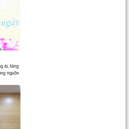
Hội nghị Ban Chấp hành Đảng bộ xã Thanh Miện
lần thứ mười hai
Xã Thanh Miện triển khai thực hiện Chiến dịch
"Làm sạch mã số thuế - Tháo gỡ điểm nghẽn
trong kinh...
Thông báo công khai thông tin lãnh đạo và
phân công nhiệm vụ cán bộ làm việc tại Trung
tâm Phục vụ...
 ái, tăng
ộng nguồn
Công an xã Thanh Miện lắp đặt hệ thống nút
bấm báo động khẩn cấp tại các ngân hàng, cơ
sở kinh...
Trung tâm chính trị xã Thanh Miện khai giảng
lớp bồi dưỡng đảng viên mới
Xã Thanh Miện trang trọng tổ chức lễ dâng
hương, thắp nến tri ân các anh hùng liệt sĩ tại