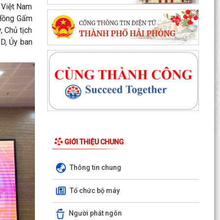
 Việt Nam
 Hồng Gấm
ĐỘI TUYỂN NHI ĐỒNG XÃ THANH MIỆN SẴN
SÀNG TRANH TÀI TẠI GIẢI BÓNG ĐÁ HOA
, Chủ tịch
PHƯỢNG THÀNH PHỐ HẢI PHÒNG...
D, Ủy ban
HỘI NẠN NHÂN CHẤT ĐỘC DA CAM/DIOXIN XÃ
THANH MIỆN GẶP MẶT KỶ NIỆM 65 NĂM NGÀY
THẢM HỌA DA CAM VIỆT...
ĐẢNG BỘ XÃ THANH MIỆN ĐẨY MẠNH SỬ DỤNG
ỨNG DỤNG SỔ TAY ĐIỆN TỬ ĐẢNG VIÊN
UBND xã Thanh Miện tổ chức Hội nghị Ban Chỉ
đạo thực hiện các Chương trình mục tiêu quốc
GIỚI THIỆU CHUNG
gia
Thông tin chung
Quyết định về việc phê duyệt quy trình nội bộ
giải quyết thủ tục hành chính thuộc phạm vi
Tổ chức bộ máy
chức...
Người phát ngôn
Thông báo Lịch làm việc của Lãnh đạo HĐND và