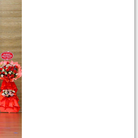
Đền liệt...
Trung tâm Chính trị xã Thanh Miện sơ kết công
tác bồi dưỡng lý luận chính trị và nghiệp vụ 6
tháng...
Thông báo niêm yết kết quả kiểm tra hồ sơ
đăng ký đất đai, cấp Giấy chứng nhận quyền sử
dụng đất,...
Thông báo về việc niêm yết công khai danh mục
thủ tục hành chính nội bộ ban hành mới lĩnh vực
điện...
Thông báo về việc bán tài sản: 03 (ba) khúc gỗ
cây xà cừ theo hình thức niêm yết giá
Thông báo kết quả kiểm tra hồ sơ đăng ký đất
đai, cấp Giấy chứng nhận quyền sử dụng đất,
quyền sở...
Thông báo kết quả kiểm tra hồ sơ đăng ký đất