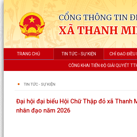
CỔNG THÔNG TIN Đ
XÃ THANH M
TRANG CHỦ
TIN TỨC - SỰ KIỆN
CHỈ ĐẠO ĐIỀU
CÔNG KHAI TIẾN ĐỘ GIẢI QUYẾT TT
TIN TỨC - SỰ KIỆN
Đại hội đại biểu Hội Chữ Thập đỏ xã Thanh 
nhân đạo năm 2026