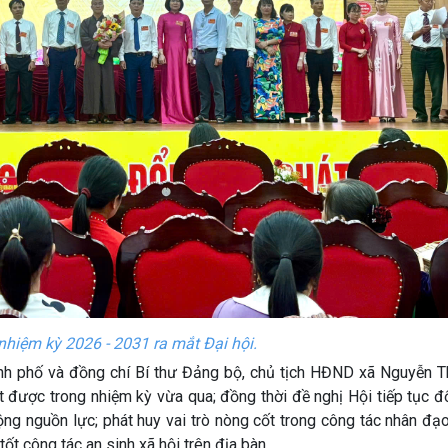
hiệm kỳ 2026 - 2031 ra mắt Đại hội.
h phố và đồng chí Bí thư Đảng bộ, chủ tịch HĐND xã Nguyễn Th
 được trong nhiệm kỳ vừa qua; đồng thời đề nghị Hội tiếp tục đ
ng nguồn lực; phát huy vai trò nòng cốt trong công tác nhân đạ
ốt công tác an sinh xã hội trên địa bàn.