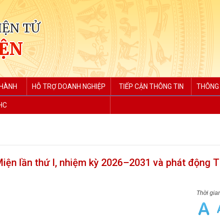
IỆN TỬ
IỆN
 HÀNH
HỖ TRỢ DOANH NGHIỆP
TIẾP CẬN THÔNG TIN
THÔNG 
HC
Miện lần thứ I, nhiệm kỳ 2026–2031 và phát động 