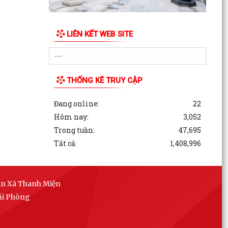
liệt sĩ phục vụ giám định ADN đối với các mộ liệt
sĩ...
LIÊN KẾT WEB SITE
Thanh Miện công bố các quyết định kiện toàn
chi ủy, chi bộ thôn và công tác cán bộ
Nghị quyết Quy định số lượng người hoạt động
không chuyên trách ở thôn hưởng phụ cấp từ
THỐNG KÊ TRUY CẬP
ngân sách...
Đang online:
22
Hội đồng nhân dân xã Thanh Miện khóa II tổ
Hôm nay:
3,052
chức thành công kỳ họp thứ 5 (kỳ họp thường lệ
Trong tuần:
47,695
giữa năm...
Tất cả:
1,408,996
Nghị quyết Quy định nội dung chi, mức chi kinh
phí bảo đảm cho công tác xây dựng văn bản
quy phạm...
ân Xã Thanh Miện
ải Phòng
Thông báo về việc thay đổi thời gian tiếp công
dân của đồng chí Bí thư Đảng ủy tháng 7 năm
2026