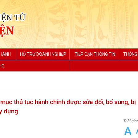
IỆN TỬ
IỆN
 HÀNH
HỖ TRỢ DOANH NGHIỆP
TIẾP CẬN THÔNG TIN
THÔNG 
HC
mục thủ tục hành chính được sửa đổi, bổ sung, bị 
ây dựng