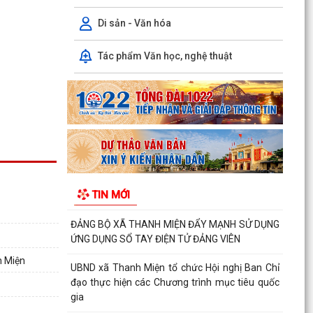
địa chính, lập hồ sơ địa chính và hoàn thành cơ
sở...
Di sản - Văn hóa
Ngân hàng Nhà nước Khu vực 6 làm việc với
Tác phẩm Văn học, nghệ thuật
lãnh đạo xã Thanh Miện và Quỹ tín dụng nhân
dân Tứ Cường
ĐỘI TUYỂN NHI ĐỒNG XÃ THANH MIỆN SẴN
SÀNG TRANH TÀI TẠI GIẢI BÓNG ĐÁ HOA
PHƯỢNG THÀNH PHỐ HẢI PHÒNG...
HỘI NẠN NHÂN CHẤT ĐỘC DA CAM/DIOXIN XÃ
THANH MIỆN GẶP MẶT KỶ NIỆM 65 NĂM NGÀY
TIN MỚI
THẢM HỌA DA CAM VIỆT...
ĐẢNG BỘ XÃ THANH MIỆN ĐẨY MẠNH SỬ DỤNG
ỨNG DỤNG SỔ TAY ĐIỆN TỬ ĐẢNG VIÊN
h Miện
UBND xã Thanh Miện tổ chức Hội nghị Ban Chỉ
đạo thực hiện các Chương trình mục tiêu quốc
gia