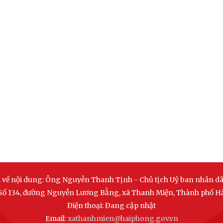
 về nội dung:
Ông Nguyễn Thanh Tịnh - Chủ tịch Uỷ ban nhân d
Số 134, đường Nguyễn Lương Bằng, xã Thanh Miện, Thành phố H
Điện thoại:
Đang cập nhật
Email:
xathanhmien@haiphong.gov.vn