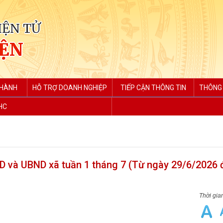
IỆN TỬ
IỆN
 HÀNH
HỖ TRỢ DOANH NGHIỆP
TIẾP CẬN THÔNG TIN
THÔNG 
HC
D và UBND xã tuần 1 tháng 7 (Từ ngày 29/6/2026 