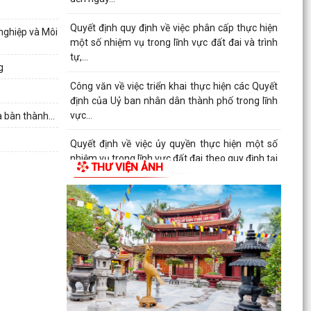
Quyết định quy định về việc phân cấp thực hiện
nghiệp và Môi
một số nhiệm vụ trong lĩnh vực đất đai và trình
tự,...
g
Công văn về việc triển khai thực hiện các Quyết
định của Uỷ ban nhân dân thành phố trong lĩnh
vực...
a bàn thành...
Quyết định về việc ủy quyền thực hiện một số
nhiệm vụ trong lĩnh vực đất đai theo quy định tại
THƯ VIỆN ẢNH
Điều...
Thanh Miện triển khai kế hoạch lấy mẫu hài cốt
liệt sĩ phục vụ giám định ADN đối với các mộ liệt
sĩ...
Thanh Miện công bố các quyết định kiện toàn
chi ủy, chi bộ thôn và công tác cán bộ
Nghị quyết Quy định số lượng người hoạt động