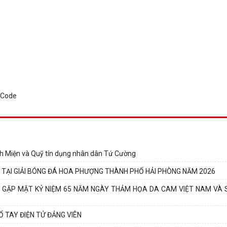
nh Miện và Quỹ tín dụng nhân dân Tứ Cường
 TẠI GIẢI BÓNG ĐÁ HOA PHƯỢNG THÀNH PHỐ HẢI PHÒNG NĂM 2026
N GẶP MẶT KỶ NIỆM 65 NĂM NGÀY THẢM HỌA DA CAM VIỆT NAM VÀ 
 TAY ĐIỆN TỬ ĐẢNG VIÊN