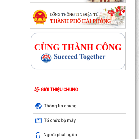
GIỚI THIỆU CHUNG
Thông tin chung
Ngân hàng Nhà nước Khu vực 6 làm việc với
Tổ chức bộ máy
lãnh đạo xã Thanh Miện và Quỹ tín dụng nhân
dân Tứ Cường
Người phát ngôn