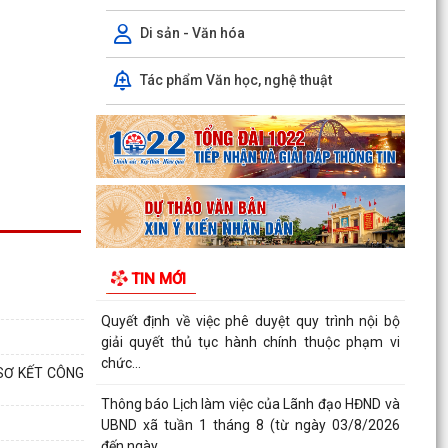
ĐỘI TUYỂN NHI ĐỒNG XÃ THANH MIỆN SẴN
SÀNG TRANH TÀI TẠI GIẢI BÓNG ĐÁ HOA
Di sản - Văn hóa
PHƯỢNG THÀNH PHỐ HẢI PHÒNG...
Tác phẩm Văn học, nghệ thuật
HỘI NẠN NHÂN CHẤT ĐỘC DA CAM/DIOXIN XÃ
THANH MIỆN GẶP MẶT KỶ NIỆM 65 NĂM NGÀY
THẢM HỌA DA CAM VIỆT...
ĐẢNG BỘ XÃ THANH MIỆN ĐẨY MẠNH SỬ DỤNG
ỨNG DỤNG SỔ TAY ĐIỆN TỬ ĐẢNG VIÊN
UBND xã Thanh Miện tổ chức Hội nghị Ban Chỉ
đạo thực hiện các Chương trình mục tiêu quốc
TIN MỚI
gia
Quyết định về việc phê duyệt quy trình nội bộ
giải quyết thủ tục hành chính thuộc phạm vi
chức...
SƠ KẾT CÔNG
Thông báo Lịch làm việc của Lãnh đạo HĐND và
UBND xã tuần 1 tháng 8 (từ ngày 03/8/2026
đến ngày...