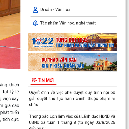
UBND xã tuần 1 tháng 8 (từ ngày 03/8/2026
đến ngày...
Di sản - Văn hóa
Quyết định quy định về việc phân cấp thực hiện
Tác phẩm Văn học, nghệ thuật
một số nhiệm vụ trong lĩnh vực đất đai và trình
tự,...
Công văn về việc triển khai thực hiện các Quyết
định của Uỷ ban nhân dân thành phố trong lĩnh
vực...
Quyết định về việc ủy quyền thực hiện một số
nhiệm vụ trong lĩnh vực đất đai theo quy định tại
TIN MỚI
Điều...
áng khích
đạt tỷ lệ
Thanh Miện triển khai kế hoạch lấy mẫu hài cốt
g việc xây
liệt sĩ phục vụ giám định ADN đối với các mộ liệt
sĩ...
am gia các
phát triển
Thanh Miện công bố các quyết định kiện toàn
, tích cực
chi ủy, chi bộ thôn và công tác cán bộ