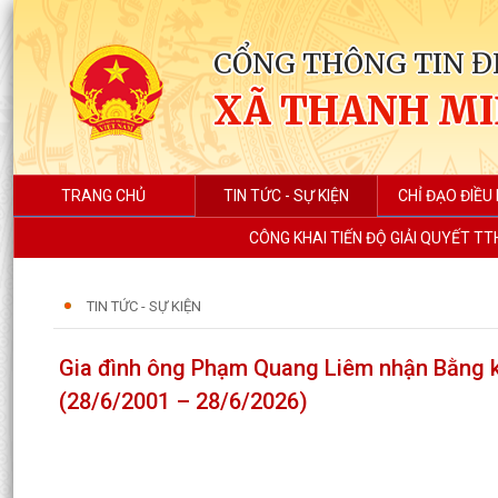
CỔNG THÔNG TIN Đ
XÃ THANH M
TRANG CHỦ
TIN TỨC - SỰ KIỆN
CHỈ ĐẠO ĐIỀU
CÔNG KHAI TIẾN ĐỘ GIẢI QUYẾT TT
TIN TỨC - SỰ KIỆN
Gia đình ông Phạm Quang Liêm nhận Bằng kh
(28/6/2001 – 28/6/2026)