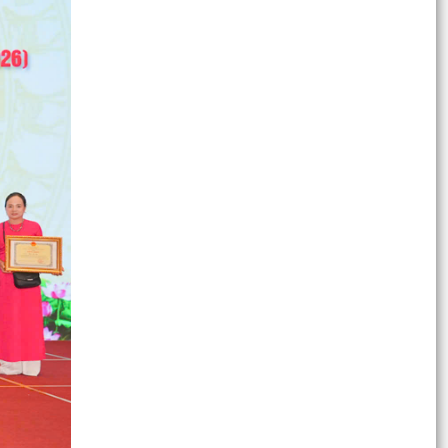
Thông báo về việc niêm yết công khai danh mục
thủ tục hành chính bị bãi bỏ thuộc phạm vi chức
năng...
Thông báo niêm yết Kết quả kiểm tra hồ sơ
đăng ký đất đai, cấp Giấy chứng nhận quyền sử
dụng đất,...
Thông báo về việc niêm yết công khai danh mục
thủ tục hành chính ban hành mới, bị bãi bỏ lĩnh
vực...
Thông báo về việc công khai số điện thoại
đường dây nóng và Facebook tiếp nhận thông
tin phản ánh,...
Đoàn thanh niên Thanh Miện triển khai nhiều
hoạt động tri ân nhân kỷ niệm 79 năm ngày
thương binh...
VNeID tích hợp thêm tính năng tra cứu thân
nhân liệt sĩ