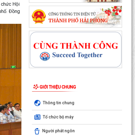
 chức Hội
phố. Đồng
ĐỘI TUYỂN NHI ĐỒNG XÃ THANH MIỆN SẴN
SÀNG TRANH TÀI TẠI GIẢI BÓNG ĐÁ HOA
PHƯỢNG THÀNH PHỐ HẢI PHÒNG...
HỘI NẠN NHÂN CHẤT ĐỘC DA CAM/DIOXIN XÃ
THANH MIỆN GẶP MẶT KỶ NIỆM 65 NĂM NGÀY
THẢM HỌA DA CAM VIỆT...
ĐẢNG BỘ XÃ THANH MIỆN ĐẨY MẠNH SỬ DỤNG
ỨNG DỤNG SỔ TAY ĐIỆN TỬ ĐẢNG VIÊN
UBND xã Thanh Miện tổ chức Hội nghị Ban Chỉ
đạo thực hiện các Chương trình mục tiêu quốc
GIỚI THIỆU CHUNG
gia
Thông tin chung
Quyết định về việc phê duyệt quy trình nội bộ
giải quyết thủ tục hành chính thuộc phạm vi
Tổ chức bộ máy
chức...
Người phát ngôn
Thông báo Lịch làm việc của Lãnh đạo HĐND và