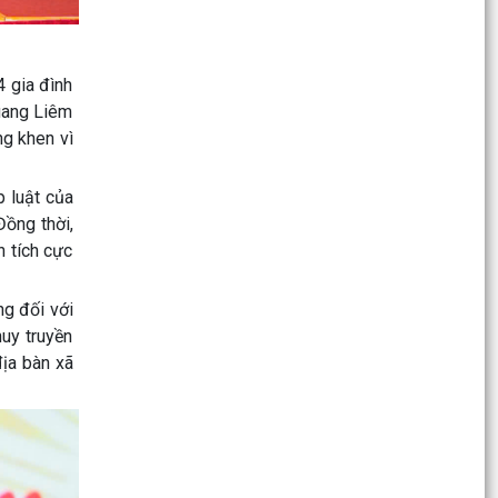
Hội nghị Ban Chấp hành Đảng bộ xã Thanh Miện
lần thứ mười hai
 gia đình
Xã Thanh Miện triển khai thực hiện Chiến dịch
uang Liêm
"Làm sạch mã số thuế - Tháo gỡ điểm nghẽn
ng khen vì
trong kinh...
 luật của
Thông báo công khai thông tin lãnh đạo và
Đồng thời,
phân công nhiệm vụ cán bộ làm việc tại Trung
tâm Phục vụ...
n tích cực
Công an xã Thanh Miện lắp đặt hệ thống nút
g đối với
bấm báo động khẩn cấp tại các ngân hàng, cơ
uy truyền
sở kinh...
địa bàn xã
Trung tâm chính trị xã Thanh Miện khai giảng
lớp bồi dưỡng đảng viên mới
Xã Thanh Miện trang trọng tổ chức lễ dâng
hương, thắp nến tri ân các anh hùng liệt sĩ tại