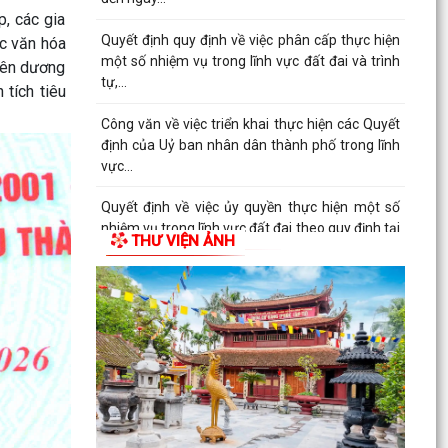
, các gia
Nghị quyết Quy định số lượng người hoạt động
không chuyên trách ở thôn hưởng phụ cấp từ
ắc văn hóa
ngân sách...
uyên dương
tích tiêu
Hội đồng nhân dân xã Thanh Miện khóa II tổ
chức thành công kỳ họp thứ 5 (kỳ họp thường lệ
giữa năm...
Nghị quyết Quy định nội dung chi, mức chi kinh
phí bảo đảm cho công tác xây dựng văn bản
quy phạm...
THƯ VIỆN ẢNH
Thông báo về việc thay đổi thời gian tiếp công
dân của đồng chí Bí thư Đảng ủy tháng 7 năm
2026
Thông báo về việc mời ký kết hợp đồng dịch vụ
với cá nhân thực hiện nhiệm vụ của công chức
theo...
Thông báo về việc niêm yết công khai danh mục