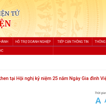
IỆN TỬ
IỆN
 HÀNH
HỖ TRỢ DOANH NGHIỆP
TIẾP CẬN THÔNG TIN
THÔNG 
HC
en tại Hội nghị kỷ niệm 25 năm Ngày Gia đình V