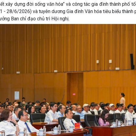
 xây dựng đời sống văn hóa” và công tác gia đình thành phố tổ
 - 28/6/2026) và tuyên dương Gia đình Văn hóa tiêu biểu thành 
ởng Ban chỉ đạo chủ trì Hội nghị.