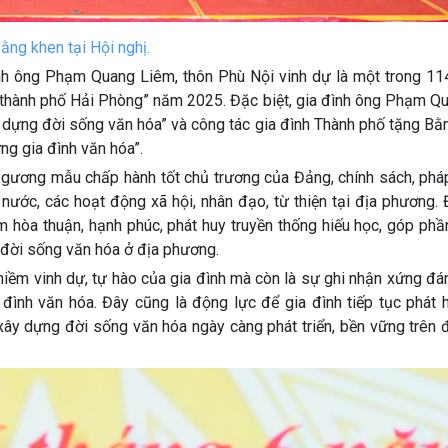
ng khen tại Hội nghị.
 ông Phạm Quang Liêm, thôn Phù Nội vinh dự là một trong 114
u thành phố Hải Phòng” năm 2025. Đặc biệt, gia đình ông Phạm Q
 dựng đời sống văn hóa” và công tác gia đình Thành phố tặng Bằ
ựng gia đình văn hóa”.
ơng mẫu chấp hành tốt chủ trương của Đảng, chính sách, pháp
nước, các hoạt động xã hội, nhân đạo, từ thiện tại địa phương. 
m hòa thuận, hạnh phúc, phát huy truyền thống hiếu học, góp phầ
g đời sống văn hóa ở địa phương.
m vinh dự, tự hào của gia đình mà còn là sự ghi nhận xứng đán
ình văn hóa. Đây cũng là động lực để gia đình tiếp tục phát h
 xây dựng đời sống văn hóa ngày càng phát triển, bền vững trên 