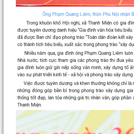
Ông Phạm Quang Liêm, thôn Phù Nội nhận Bằ
Trong khuôn khổ Hội nghị, xã Thanh Miện có gia đình
được tuyên dương danh hiệu “Gia đình văn hóa tiêu biể
đã được Ban chỉ đạo phong trào “Toàn dân đoàn kết xây
có thành tích tiêu biểu, xuất sắc trong phong trào “xây d
Nhiều năm qua, gia đình ông Phạm Quang Liêm luôn gư
Nhà nước; tích cực tham gia các phong trào thi đua yêu 
gia đình luôn giữ gìn nếp sống văn minh, xây dựng tổ ấ
vào sự phát triển kinh tế - xã hội và phong trào xây dựn
Việc được tuyên dương và khen thưởng không chỉ là niề
những đóng góp bền bỉ trong phong trào xây dựng gia đ
thống tốt đẹp, lan tỏa những giá trị nhân văn, góp phần
Thanh Miện.