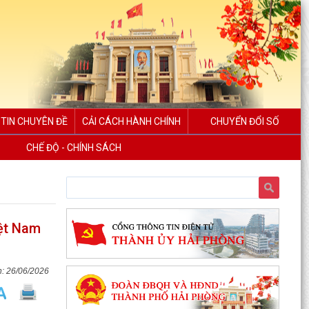
TIN CHUYÊN ĐỀ
CẢI CÁCH HÀNH CHÍNH
CHUYỂN ĐỔI SỐ
CHẾ ĐỘ - CHÍNH SÁCH
iệt Nam
26/06/2026
Ngân hàng Nhà nước Khu vực 6 làm việc với
lãnh đạo xã Thanh Miện và Quỹ tín dụng nhân
dân Tứ Cường