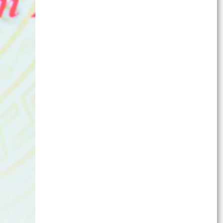
Đền liệt...
Trung tâm Chính trị xã Thanh Miện sơ kết công
tác bồi dưỡng lý luận chính trị và nghiệp vụ 6
tháng...
Thông báo niêm yết kết quả kiểm tra hồ sơ
đăng ký đất đai, cấp Giấy chứng nhận quyền sử
dụng đất,...
Thông báo về việc niêm yết công khai danh mục
thủ tục hành chính nội bộ ban hành mới lĩnh vực
điện...
Thông báo về việc bán tài sản: 03 (ba) khúc gỗ
cây xà cừ theo hình thức niêm yết giá
Thông báo kết quả kiểm tra hồ sơ đăng ký đất
đai, cấp Giấy chứng nhận quyền sử dụng đất,
quyền sở...
Thông báo kết quả kiểm tra hồ sơ đăng ký đất