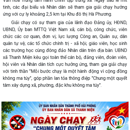
Văn hóa Trung tâm hành chính tập trung xã. Ngay sau lễ mít
tinh, các đại biểu và Nhân dân sẽ tham gia giải chạy hưởng
ứng với cự ly khoảng 2,5 km tại Khu đô thị Hà Phương.
Giải chạy có sự tham gia của lãnh đạo Đảng ủy, HĐND,
UBND, Ủy ban MTTQ Việt Nam xã; cán bộ, công chức, viên
chức các cơ quan, đơn vị; lực lượng Công an, Quân sự, dân
quân tự vệ; các tổ chức chính trị - xã hội; giáo viên, học sinh
các trường học cùng đông đảo Nhân dân trên địa bàn. UBND
xã Thanh Miện kêu gọi toàn thể cán bộ, đảng viên, đoàn viên,
hội viên và Nhân dân tích cực hưởng ứng, tham gia giải chạy
với tinh thần "Mỗi bước chạy là một hành động vì cộng đồng
không ma túy", góp phần lan tỏa thông điệp "Chung một quyết
tâm xây dựng xã, phường, đặc khu không ma túy".