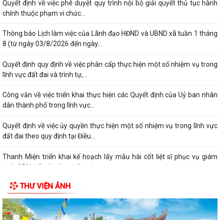
Quyết định về việc phê duyệt quy trình nội bộ giải quyết thủ tục hành
chính thuộc phạm vi chức...
Thông báo Lịch làm việc của Lãnh đạo HĐND và UBND xã tuần 1 tháng
8 (từ ngày 03/8/2026 đến ngày...
Quyết định quy định về việc phân cấp thực hiện một số nhiệm vụ trong
lĩnh vực đất đai và trình tự,...
Công văn về việc triển khai thực hiện các Quyết định của Uỷ ban nhân
dân thành phố trong lĩnh vực...
Quyết định về việc ủy quyền thực hiện một số nhiệm vụ trong lĩnh vực
đất đai theo quy định tại Điều...
Thanh Miện triển khai kế hoạch lấy mẫu hài cốt liệt sĩ phục vụ giám
định ADN đối với các mộ liệt sĩ...
THƯ VIỆN ẢNH
Thanh Miện công bố các quyết định kiện toàn chi ủy, chi bộ thôn và
công tác cán bộ
Nghị quyết Quy định số lượng người hoạt động không chuyên trách ở