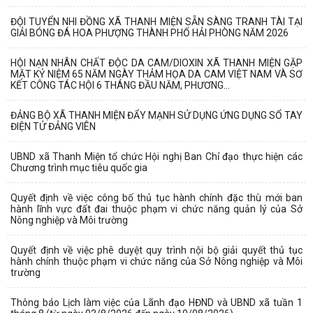
ĐỘI TUYỂN NHI ĐỒNG XÃ THANH MIỆN SẴN SÀNG TRANH TÀI TẠI
GIẢI BÓNG ĐÁ HOA PHƯỢNG THÀNH PHỐ HẢI PHÒNG NĂM 2026
HỘI NẠN NHÂN CHẤT ĐỘC DA CAM/DIOXIN XÃ THANH MIỆN GẶP
MẶT KỶ NIỆM 65 NĂM NGÀY THẢM HỌA DA CAM VIỆT NAM VÀ SƠ
KẾT CÔNG TÁC HỘI 6 THÁNG ĐẦU NĂM, PHƯƠNG...
ĐẢNG BỘ XÃ THANH MIỆN ĐẨY MẠNH SỬ DỤNG ỨNG DỤNG SỔ TAY
ĐIỆN TỬ ĐẢNG VIÊN
UBND xã Thanh Miện tổ chức Hội nghị Ban Chỉ đạo thực hiện các
Chương trình mục tiêu quốc gia
Quyết định về việc công bố thủ tục hành chính đặc thù mới ban
hành lĩnh vực đất đai thuộc phạm vi chức năng quản lý của Sở
Nông nghiệp và Môi trường
Quyết định về việc phê duyệt quy trình nội bộ giải quyết thủ tục
hành chính thuộc phạm vi chức năng của Sở Nông nghiệp và Môi
trường
Thông báo Lịch làm việc của Lãnh đạo HĐND và UBND xã tuần 1