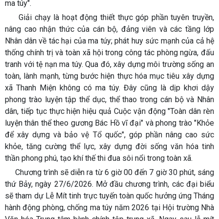
ma túy".
Giải chạy là hoạt động thiết thực góp phần tuyên truyền,
nâng cao nhận thức của cán bộ, đảng viên và các tầng lớp
Nhân dân về tác hại của ma túy; phát huy sức mạnh của cả hệ
thống chính trị và toàn xã hội trong công tác phòng ngừa, đấu
tranh với tệ nạn ma túy. Qua đó, xây dựng môi trường sống an
toàn, lành mạnh, từng bước hiện thực hóa mục tiêu xây dựng
xã Thanh Miện không có ma túy. Đây cũng là dịp khơi dậy
phong trào luyện tập thể dục, thể thao trong cán bộ và Nhân
dân, tiếp tục thực hiện hiệu quả Cuộc vận động "Toàn dân rèn
luyện thân thể theo gương Bác Hồ vĩ đại" và phong trào "Khỏe
để xây dựng và bảo vệ Tổ quốc", góp phần nâng cao sức
khỏe, tăng cường thể lực, xây dựng đời sống văn hóa tinh
thần phong phú, tạo khí thế thi đua sôi nổi trong toàn xã.
Chương trình sẽ diễn ra từ 6 giờ 00 đến 7 giờ 30 phút, sáng
thứ Bảy, ngày 27/6/2026. Mở đầu chương trình, các đại biểu
sẽ tham dự Lễ Mít tinh trực tuyến toàn quốc hưởng ứng Tháng
hành động phòng, chống ma túy năm 2026 tại Hội trường Nhà