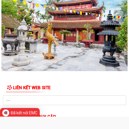
thôn hưởng phụ cấp từ ngân sách...
Hội đồng nhân dân xã Thanh Miện khóa II tổ chức thành công kỳ họp
thứ 5 (kỳ họp thường lệ giữa năm...
Nghị quyết Quy định nội dung chi, mức chi kinh phí bảo đảm cho công
tác xây dựng văn bản quy phạm...
Thông báo về việc thay đổi thời gian tiếp công dân của đồng chí Bí thư
Đảng ủy tháng 7 năm 2026
Thông báo về việc mời ký kết hợp đồng dịch vụ với cá nhân thực hiện
nhiệm vụ của công chức theo...
LIÊN KẾT WEB SITE
Thông báo về việc niêm yết công khai danh mục thủ tục hành chính
được sửa đổi, bổ sung thuộc phạm...
Xã Thanh Miện tổ chức trọng thể Lễ dâng hương, thắp nến tri ân các
Đã kết nối EMC
Anh hùng liệt sĩ nhân kỷ niệm 79...
THỐNG KÊ TRUY CẬP
Kỷ niệm 79 năm ngày Thương binh - Liệt sĩ