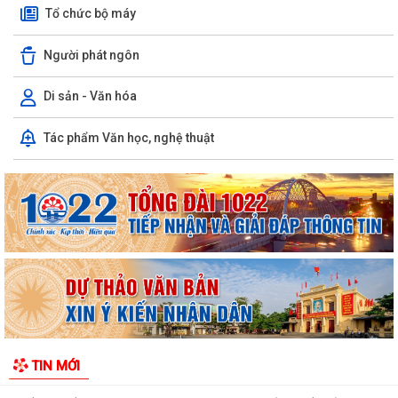
Tổ chức bộ máy
Người phát ngôn
Di sản - Văn hóa
Ngân hàng Nhà nước Khu vực 6 làm việc với lãnh đạo xã Thanh Miện
Tác phẩm Văn học, nghệ thuật
và Quỹ tín dụng nhân dân Tứ Cường
ĐỘI TUYỂN NHI ĐỒNG XÃ THANH MIỆN SẴN SÀNG TRANH TÀI TẠI GIẢI
BÓNG ĐÁ HOA PHƯỢNG THÀNH PHỐ HẢI PHÒNG...
HỘI NẠN NHÂN CHẤT ĐỘC DA CAM/DIOXIN XÃ THANH MIỆN GẶP MẶT
KỶ NIỆM 65 NĂM NGÀY THẢM HỌA DA CAM VIỆT...
ĐẢNG BỘ XÃ THANH MIỆN ĐẨY MẠNH SỬ DỤNG ỨNG DỤNG SỔ TAY
ĐIỆN TỬ ĐẢNG VIÊN
UBND xã Thanh Miện tổ chức Hội nghị Ban Chỉ đạo thực hiện các
TIN MỚI
Chương trình mục tiêu quốc gia