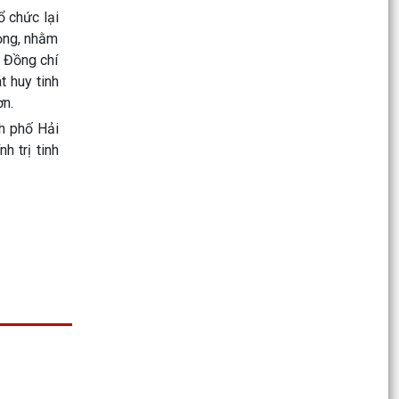
ổ chức lại
Hội nghị Ban Chấp hành Đảng bộ xã Thanh Miện
rọng, nhằm
lần thứ mười hai
. Đồng chí
 huy tinh
Xã Thanh Miện triển khai thực hiện Chiến dịch
ơn.
"Làm sạch mã số thuế - Tháo gỡ điểm nghẽn
trong kinh...
h phố Hải
h trị tinh
Thông báo công khai thông tin lãnh đạo và
phân công nhiệm vụ cán bộ làm việc tại Trung
tâm Phục vụ...
Công an xã Thanh Miện lắp đặt hệ thống nút
bấm báo động khẩn cấp tại các ngân hàng, cơ
sở kinh...
Trung tâm chính trị xã Thanh Miện khai giảng
lớp bồi dưỡng đảng viên mới
Xã Thanh Miện trang trọng tổ chức lễ dâng
hương, thắp nến tri ân các anh hùng liệt sĩ tại