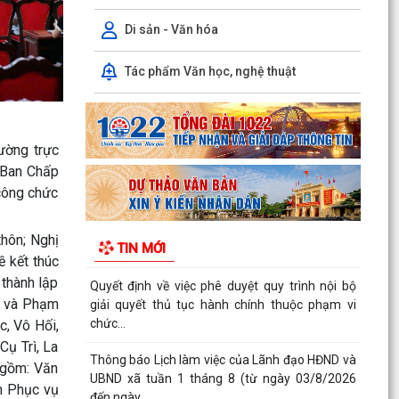
UBND xã tuần 1 tháng 8 (từ ngày 03/8/2026
đến ngày...
Di sản - Văn hóa
Quyết định quy định về việc phân cấp thực hiện
Tác phẩm Văn học, nghệ thuật
một số nhiệm vụ trong lĩnh vực đất đai và trình
tự,...
Công văn về việc triển khai thực hiện các Quyết
ường trực
định của Uỷ ban nhân dân thành phố trong lĩnh
 Ban Chấp
vực...
 công chức
Quyết định về việc ủy quyền thực hiện một số
nhiệm vụ trong lĩnh vực đất đai theo quy định tại
thôn; Nghị
TIN MỚI
Điều...
 kết thúc
 thành lập
Thanh Miện triển khai kế hoạch lấy mẫu hài cốt
ê và Phạm
liệt sĩ phục vụ giám định ADN đối với các mộ liệt
sĩ...
c, Vô Hối,
Cụ Trì, La
Thanh Miện công bố các quyết định kiện toàn
 gồm: Văn
chi ủy, chi bộ thôn và công tác cán bộ
m Phục vụ