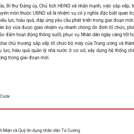
i, Bí thư Đảng ủy, Chủ tịch HĐND xã nhấn mạnh, việc sắp xếp, t
chuyên môn thuộc UBND xã là nhiệm vụ có ý nghĩa đặc biệt quan t
hiệu lực, hiệu quả, đáp ứng yêu cầu phát triển trong giai đoạn mới
án bộ vừa được giao nhiệm vụ nhanh chóng ổn định tổ chức, phát
 bảo đảm hoạt động thông suốt, phục vụ Nhân dân ngày càng tốt h
khai chủ trương sắp xếp tổ chức bộ máy của Trung ương và thàn
 lực, hiệu quả quản lý nhà nước ở cơ sở, xây dựng hệ thống chín
ơng trong giai đoạn mới.
nh Miện và Quỹ tín dụng nhân dân Tứ Cường