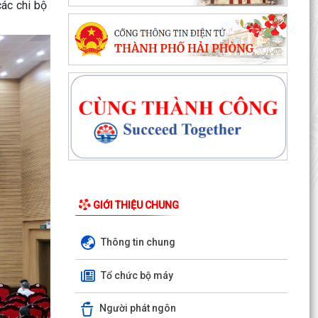
ác chi bộ
ĐỘI TUYỂN NHI ĐỒNG XÃ THANH MIỆN SẴN
SÀNG TRANH TÀI TẠI GIẢI BÓNG ĐÁ HOA
PHƯỢNG THÀNH PHỐ HẢI PHÒNG...
HỘI NẠN NHÂN CHẤT ĐỘC DA CAM/DIOXIN XÃ
THANH MIỆN GẶP MẶT KỶ NIỆM 65 NĂM NGÀY
THẢM HỌA DA CAM VIỆT...
ĐẢNG BỘ XÃ THANH MIỆN ĐẨY MẠNH SỬ DỤNG
ỨNG DỤNG SỔ TAY ĐIỆN TỬ ĐẢNG VIÊN
UBND xã Thanh Miện tổ chức Hội nghị Ban Chỉ
đạo thực hiện các Chương trình mục tiêu quốc
GIỚI THIỆU CHUNG
gia
Thông tin chung
Quyết định về việc phê duyệt quy trình nội bộ
giải quyết thủ tục hành chính thuộc phạm vi
Tổ chức bộ máy
chức...
Người phát ngôn
Thông báo Lịch làm việc của Lãnh đạo HĐND và