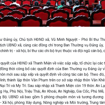
ư Đảng ủy, Chủ tịch HĐND xã; Vũ Minh Nguyệt - Phó Bí thư Th
 tịch UBND xã; cùng các đồng chí trong Ban Thường vụ Đảng ủy,
hính trị - xã hội, bí thư các chi bộ trực thuộc và đội ngũ cán bộ,
quyết của HĐND xã Thanh Miện về việc sắp xếp, tổ chức lại các 
đồng thời công bố các quyết định của Ban Thường vụ Đảng ủy về
thôn mới sau sắp xếp và quyết định về công tác cán bộ. Theo đó,
Bình; thành lập thôn Văn Phạm trên cơ sở sáp nhập thôn Văn Kh
Nại Trì và My Trì. Sau sáp nhập xã Thanh Miện còn 19 thôn: An Lạ
ạ, Phù Nội, Triệu Thái, An Khoái, An Nghiệp, Gia Cốc, Phú Mễ, 
ằng Bộ. UBND xã bao gồm 5 phòng chuyên môn và tương đương
 Xã hội, phòng Xây dựng, Nông nghiệp và Môi trường, Trung tâ