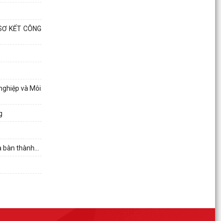
Đền liệt...
Trung tâm Chính trị xã Thanh Miện sơ kết công
SƠ KẾT CÔNG
tác bồi dưỡng lý luận chính trị và nghiệp vụ 6
tháng...
Thông báo niêm yết kết quả kiểm tra hồ sơ
đăng ký đất đai, cấp Giấy chứng nhận quyền sử
dụng đất,...
nghiệp và Môi
Thông báo về việc niêm yết công khai danh mục
g
thủ tục hành chính nội bộ ban hành mới lĩnh vực
điện...
Thông báo về việc bán tài sản: 03 (ba) khúc gỗ
a bàn thành...
cây xà cừ theo hình thức niêm yết giá
Thông báo kết quả kiểm tra hồ sơ đăng ký đất
đai, cấp Giấy chứng nhận quyền sử dụng đất,
quyền sở...
Thông báo kết quả kiểm tra hồ sơ đăng ký đất