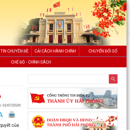
TIN CHUYÊN ĐỀ
CẢI CÁCH HÀNH CHÍNH
CHUYỂN ĐỔI SỐ
CHẾ ĐỘ - CHÍNH SÁCH
ộ
01/07/2026
Ngân hàng Nhà nước Khu vực 6 làm việc với
lãnh đạo xã Thanh Miện và Quỹ tín dụng nhân
quyết của
dân Tứ Cường