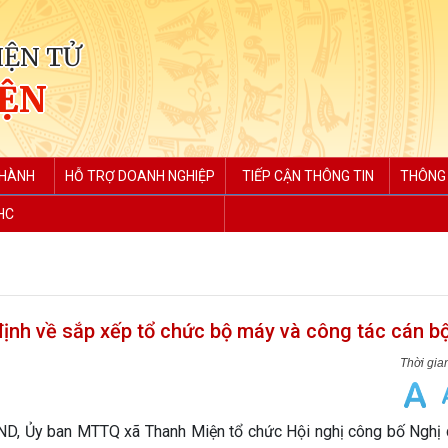
IỆN TỬ
IỆN
 HÀNH
HỖ TRỢ DOANH NGHIỆP
TIẾP CẬN THÔNG TIN
THÔNG 
HC
ịnh về sắp xếp tổ chức bộ máy và công tác cán b
, Ủy ban MTTQ xã Thanh Miện tổ chức Hội nghị công bố Nghị 