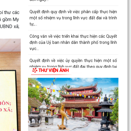
Nghị quyết Quy định số lượng người hoạt động
không chuyên trách ở thôn hưởng phụ cấp từ
bí thư các
ngân sách...
mới gồm My
c UBND xã;
Hội đồng nhân dân xã Thanh Miện khóa II tổ
chức thành công kỳ họp thứ 5 (kỳ họp thường lệ
giữa năm...
Nghị quyết Quy định nội dung chi, mức chi kinh
phí bảo đảm cho công tác xây dựng văn bản
quy phạm...
THƯ VIỆN ẢNH
Thông báo về việc thay đổi thời gian tiếp công
dân của đồng chí Bí thư Đảng ủy tháng 7 năm
2026
Thông báo về việc mời ký kết hợp đồng dịch vụ
với cá nhân thực hiện nhiệm vụ của công chức
theo...
Thông báo về việc niêm yết công khai danh mục