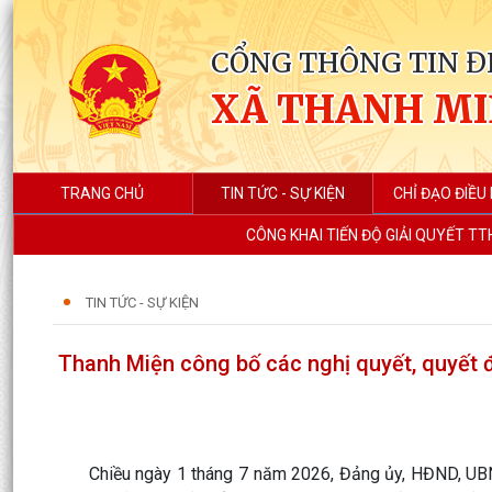
CỔNG THÔNG TIN Đ
XÃ THANH M
TRANG CHỦ
TIN TỨC - SỰ KIỆN
CHỈ ĐẠO ĐIỀU
CÔNG KHAI TIẾN ĐỘ GIẢI QUYẾT TT
TIN TỨC - SỰ KIỆN
Thanh Miện công bố các nghị quyết, quyết đ
Chiều ngày 1 tháng 7 năm 2026, Đảng ủy, HĐND, UBND