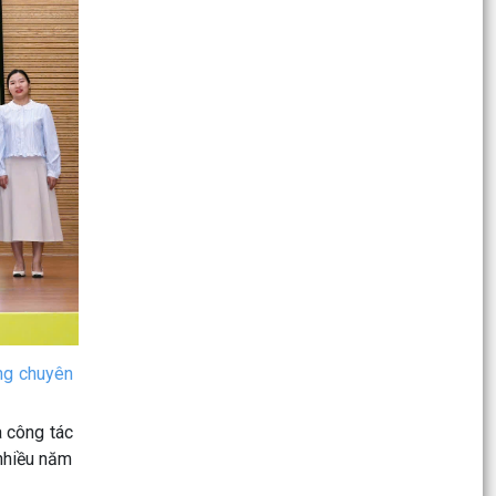
Thông báo về việc niêm yết công khai danh mục
thủ tục hành chính bị bãi bỏ thuộc phạm vi chức
năng...
Thông báo niêm yết Kết quả kiểm tra hồ sơ
đăng ký đất đai, cấp Giấy chứng nhận quyền sử
dụng đất,...
Thông báo về việc niêm yết công khai danh mục
thủ tục hành chính ban hành mới, bị bãi bỏ lĩnh
vực...
Thông báo về việc công khai số điện thoại
đường dây nóng và Facebook tiếp nhận thông
tin phản ánh,...
Đoàn thanh niên Thanh Miện triển khai nhiều
ng chuyên
hoạt động tri ân nhân kỷ niệm 79 năm ngày
thương binh...
a công tác
 nhiều năm
VNeID tích hợp thêm tính năng tra cứu thân
nhân liệt sĩ