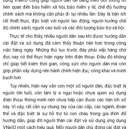
dụng VNeID cũng giúp người dân dễ dàng theo dõi thông tin
liên quan đến bảo hiểm xã hội, bảo hiểm y tế, chế độ hưởng
chính sách mà không cần phải đi lại nhiều lần. Đây là tiện ích
rất thiết thực, đặc biệt với người lao động, người hưởng chế
độ chính sách, người cao tuổi và các đối tượng bảo trợ xã hội.
Thực tế cho thấy, nhiều người dân sau khi được hướng dẫn
cài đặt và sử dụng đã cảm thấy thuận tiện hơn trong công
việc hàng ngày. Những thủ tục trước đây phải xếp hàng chờ
đợi, nay có thể thực hiện ngay trên điện thoại. Điều đó không
chỉ giúp tiết kiệm thời gian, công sức cho người dân mà còn
góp phần xây dựng nền hành chính hiện đại, công khai và minh
bạch hơn.
Tuy nhiên, hiện nay vẫn còn một số người dân, đặc biệt là
người lớn tuổi, còn tâm lý e ngại hoặc chưa quen sử dụng
điện thoại thông minh nên chưa tiếp cận được các tiện ích số
này. Vì vậy, rất cần sự chung tay của các cấp, các ngành, đoàn
thể và đặc biệt là sự hỗ trợ từ con cháu trong gia đình để
hướng dẫn, giúp đỡ người thân cài đặt và sử dụng ứng dụng
VNeID một cách hiệu quả. Mỗi người dân chủ động cài đặt và