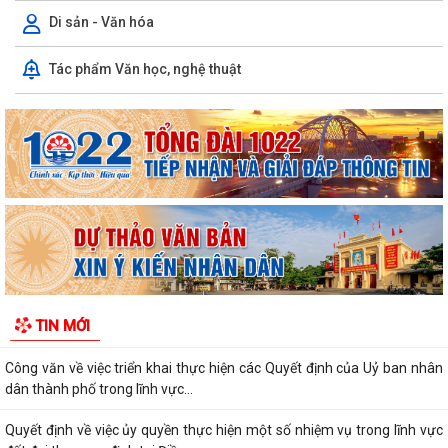
KỶ NIỆM 65 NĂM NGÀY THẢM HỌA DA CAM VIỆT...
Di sản - Văn hóa
ĐẢNG BỘ XÃ THANH MIỆN ĐẨY MẠNH SỬ DỤNG ỨNG DỤNG SỔ TAY
Tác phẩm Văn học, nghệ thuật
ĐIỆN TỬ ĐẢNG VIÊN
UBND xã Thanh Miện tổ chức Hội nghị Ban Chỉ đạo thực hiện các
Chương trình mục tiêu quốc gia
Quyết định về việc phê duyệt quy trình nội bộ giải quyết thủ tục hành
chính thuộc phạm vi chức...
Thông báo Lịch làm việc của Lãnh đạo HĐND và UBND xã tuần 1 tháng
8 (từ ngày 03/8/2026 đến ngày...
Quyết định quy định về việc phân cấp thực hiện một số nhiệm vụ trong
TIN MỚI
lĩnh vực đất đai và trình tự,...
Công văn về việc triển khai thực hiện các Quyết định của Uỷ ban nhân
dân thành phố trong lĩnh vực...
Quyết định về việc ủy quyền thực hiện một số nhiệm vụ trong lĩnh vực