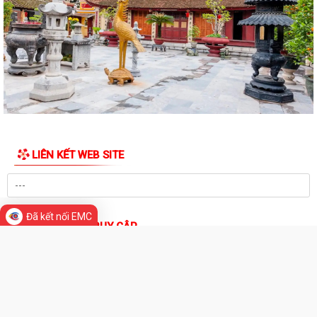
Thông báo về việc niêm yết công khai danh mục thủ tục hành chính
được sửa đổi, bổ sung thuộc phạm...
Xã Thanh Miện tổ chức trọng thể Lễ dâng hương, thắp nến tri ân các
Anh hùng liệt sĩ nhân kỷ niệm 79...
Kỷ niệm 79 năm ngày Thương binh - Liệt sĩ
Thông báo kết quả kiểm tra hồ sơ đăng ký đất đai, cấp Giấy chứng
LIÊN KẾT WEB SITE
nhận quyền sử dụng đất, quyền sở...
Thông báo niêm yết Kết quả kiểm tra hồ sơ đăng ký đất đai, cấp Giấy
chứng nhận quyền sử dụng đất,...
Đã kết nối EMC
THỐNG KÊ TRUY CẬP
Thông báo niêm yết Kết quả kiểm tra hồ sơ đăng ký đất đai, cấp giấy
chứng nhận quyền sử dụng đất,...
Đang online:
28
Hôm nay:
4,648
Thông báo về việc niêm yết công khai danh mục thủ tục hành chính bị
Trong tuần:
49,291
Tất cả:
1,410,592
bãi bỏ thuộc phạm vi chức năng...