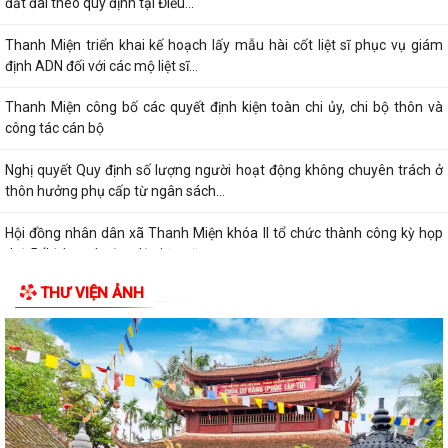
đất đai theo quy định tại Điều...
Thanh Miện triển khai kế hoạch lấy mẫu hài cốt liệt sĩ phục vụ giám
định ADN đối với các mộ liệt sĩ...
Thanh Miện công bố các quyết định kiện toàn chi ủy, chi bộ thôn và
công tác cán bộ
Nghị quyết Quy định số lượng người hoạt động không chuyên trách ở
thôn hưởng phụ cấp từ ngân sách...
Hội đồng nhân dân xã Thanh Miện khóa II tổ chức thành công kỳ họp
thứ 5 (kỳ họp thường lệ giữa năm...
THƯ VIỆN ẢNH
Nghị quyết Quy định nội dung chi, mức chi kinh phí bảo đảm cho công
tác xây dựng văn bản quy phạm...
Thông báo về việc thay đổi thời gian tiếp công dân của đồng chí Bí thư
Đảng ủy tháng 7 năm 2026
Thông báo về việc mời ký kết hợp đồng dịch vụ với cá nhân thực hiện
nhiệm vụ của công chức theo...