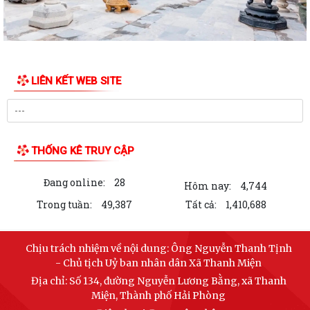
Anh hùng liệt sĩ nhân kỷ niệm 79...
Kỷ niệm 79 năm ngày Thương binh - Liệt sĩ
Thông báo kết quả kiểm tra hồ sơ đăng ký đất đai, cấp Giấy chứng
LIÊN KẾT WEB SITE
nhận quyền sử dụng đất, quyền sở...
Thông báo niêm yết Kết quả kiểm tra hồ sơ đăng ký đất đai, cấp Giấy
chứng nhận quyền sử dụng đất,...
THỐNG KÊ TRUY CẬP
Thông báo niêm yết Kết quả kiểm tra hồ sơ đăng ký đất đai, cấp giấy
chứng nhận quyền sử dụng đất,...
Đang online:
28
Hôm nay:
4,744
Thông báo về việc niêm yết công khai danh mục thủ tục hành chính bị
Trong tuần:
49,387
Tất cả:
1,410,688
bãi bỏ thuộc phạm vi chức năng...
Thông báo niêm yết Kết quả kiểm tra hồ sơ đăng ký đất đai, cấp Giấy
Chịu trách nhiệm về nội dung:
Ông Nguyễn Thanh Tịnh
chứng nhận quyền sử dụng đất,...
- Chủ tịch Uỷ ban nhân dân Xã Thanh Miện
Địa chỉ:
Số 134, đường Nguyễn Lương Bằng, xã Thanh
Thông báo về việc niêm yết công khai danh mục thủ tục hành chính
Miện, Thành phố Hải Phòng
ban hành mới, bị bãi bỏ lĩnh vực...