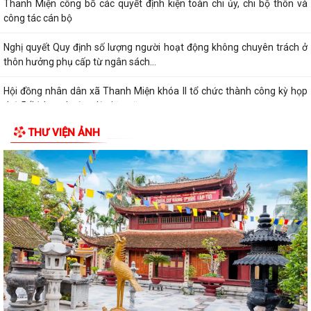
Thanh Miện công bố các quyết định kiện toàn chi ủy, chi bộ thôn và
công tác cán bộ
Nghị quyết Quy định số lượng người hoạt động không chuyên trách ở
thôn hưởng phụ cấp từ ngân sách...
Hội đồng nhân dân xã Thanh Miện khóa II tổ chức thành công kỳ họp
thứ 5 (kỳ họp thường lệ giữa năm...
THƯ VIỆN ẢNH
Nghị quyết Quy định nội dung chi, mức chi kinh phí bảo đảm cho công
tác xây dựng văn bản quy phạm...
Thông báo về việc thay đổi thời gian tiếp công dân của đồng chí Bí thư
Đảng ủy tháng 7 năm 2026
Thông báo về việc mời ký kết hợp đồng dịch vụ với cá nhân thực hiện
nhiệm vụ của công chức theo...
Thông báo về việc niêm yết công khai danh mục thủ tục hành chính
được sửa đổi, bổ sung thuộc phạm...
Xã Thanh Miện tổ chức trọng thể Lễ dâng hương, thắp nến tri ân các