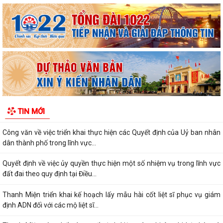
UBND xã Thanh Miện tổ chức Hội nghị Ban Chỉ đạo thực hiện các
Chương trình mục tiêu quốc gia
Quyết định về việc phê duyệt quy trình nội bộ giải quyết thủ tục hành
chính thuộc phạm vi chức...
Thông báo Lịch làm việc của Lãnh đạo HĐND và UBND xã tuần 1 tháng
8 (từ ngày 03/8/2026 đến ngày...
Quyết định quy định về việc phân cấp thực hiện một số nhiệm vụ trong
TIN MỚI
lĩnh vực đất đai và trình tự,...
Công văn về việc triển khai thực hiện các Quyết định của Uỷ ban nhân
dân thành phố trong lĩnh vực...
Quyết định về việc ủy quyền thực hiện một số nhiệm vụ trong lĩnh vực
đất đai theo quy định tại Điều...
Thanh Miện triển khai kế hoạch lấy mẫu hài cốt liệt sĩ phục vụ giám
định ADN đối với các mộ liệt sĩ...