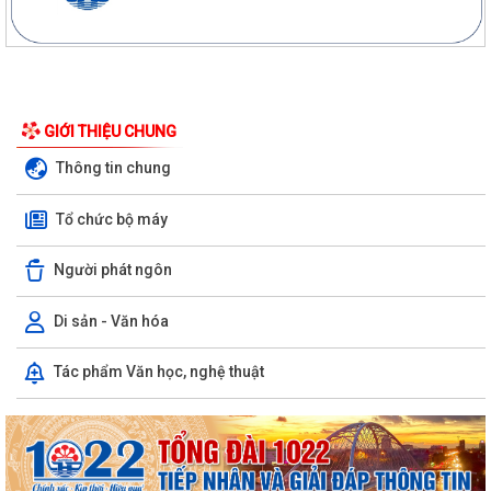
GIỚI THIỆU CHUNG
Thông tin chung
Tổ chức bộ máy
Người phát ngôn
Di sản - Văn hóa
Ngân hàng Nhà nước Khu vực 6 làm việc với lãnh đạo xã Thanh Miện
Tác phẩm Văn học, nghệ thuật
và Quỹ tín dụng nhân dân Tứ Cường
ĐỘI TUYỂN NHI ĐỒNG XÃ THANH MIỆN SẴN SÀNG TRANH TÀI TẠI GIẢI
BÓNG ĐÁ HOA PHƯỢNG THÀNH PHỐ HẢI PHÒNG...