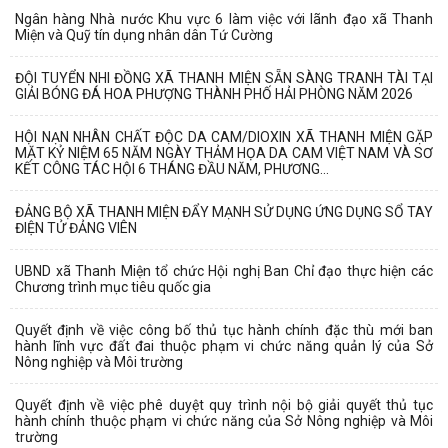
Ngân hàng Nhà nước Khu vực 6 làm việc với lãnh đạo xã Thanh
Miện và Quỹ tín dụng nhân dân Tứ Cường
ĐỘI TUYỂN NHI ĐỒNG XÃ THANH MIỆN SẴN SÀNG TRANH TÀI TẠI
GIẢI BÓNG ĐÁ HOA PHƯỢNG THÀNH PHỐ HẢI PHÒNG NĂM 2026
HỘI NẠN NHÂN CHẤT ĐỘC DA CAM/DIOXIN XÃ THANH MIỆN GẶP
MẶT KỶ NIỆM 65 NĂM NGÀY THẢM HỌA DA CAM VIỆT NAM VÀ SƠ
KẾT CÔNG TÁC HỘI 6 THÁNG ĐẦU NĂM, PHƯƠNG...
ĐẢNG BỘ XÃ THANH MIỆN ĐẨY MẠNH SỬ DỤNG ỨNG DỤNG SỔ TAY
ĐIỆN TỬ ĐẢNG VIÊN
UBND xã Thanh Miện tổ chức Hội nghị Ban Chỉ đạo thực hiện các
Chương trình mục tiêu quốc gia
Quyết định về việc công bố thủ tục hành chính đặc thù mới ban
hành lĩnh vực đất đai thuộc phạm vi chức năng quản lý của Sở
Nông nghiệp và Môi trường
Quyết định về việc phê duyệt quy trình nội bộ giải quyết thủ tục
hành chính thuộc phạm vi chức năng của Sở Nông nghiệp và Môi
trường