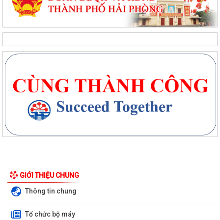
Ngân hàng Nhà nước Khu vực 6 làm việc với lãnh đạo xã Thanh Miện
và Quỹ tín dụng nhân dân Tứ Cường
ĐỘI TUYỂN NHI ĐỒNG XÃ THANH MIỆN SẴN SÀNG TRANH TÀI TẠI GIẢI
BÓNG ĐÁ HOA PHƯỢNG THÀNH PHỐ HẢI PHÒNG...
HỘI NẠN NHÂN CHẤT ĐỘC DA CAM/DIOXIN XÃ THANH MIỆN GẶP MẶT
KỶ NIỆM 65 NĂM NGÀY THẢM HỌA DA CAM VIỆT...
GIỚI THIỆU CHUNG