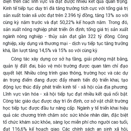
diện trên các lĩnh vực và đạt được nhiều kết quả quan trọng.
Kinh tế tiếp tục duy trì đà tăng trưởng tích cực với tổng giá trị
sản xuất toàn xã ước đạt trên 2.396 tỷ đồng, tăng 13% so với
cùng kỳ năm trước và đạt 50,22% kế hoạch năm. Trong đó,
sản xuất nông nghiệp phát triển ổn định; tổng giá trị sản xuất
ngành nông nghiệp - thủy sản đạt gần 322 tỷ đồng. Công
nghiệp, xây dựng và thương mại - dịch vụ tiếp tục tăng trưởng
khá, lần lượt tăng 14,5% và 15% so với cùng kỳ.
Công tác xây dựng cơ sở hạ tầng, giải phóng mặt bằng,
quản lý đất đai, bảo vệ môi trường được quan tâm chỉ đạo
quyết liệt. Nhiều công trình giao thông, trường học và các dự
án trọng điểm đang được đẩy nhanh tiến độ triển khai, tạo
động lực thúc đẩy phát triển kinh tế - xã hội của địa phương.
Lĩnh vực văn hóa - xã hội tiếp tục đạt nhiều kết quả nổi bật.
Công tác giáo dục được duy trì ổn định, cơ sở vật chất trường
học tiếp tục được đầu tư nâng cấp. Ngành y tế triển khai hiệu
quả các chương trình chăm sóc sức khỏe nhân dân, đặc biệt
tổ chức khám sức khỏe, sàng lọc miễn phí cho người cao tuổi,
đạt 116,6% kế hoạch giao. Các chính sách an sinh xã hội,