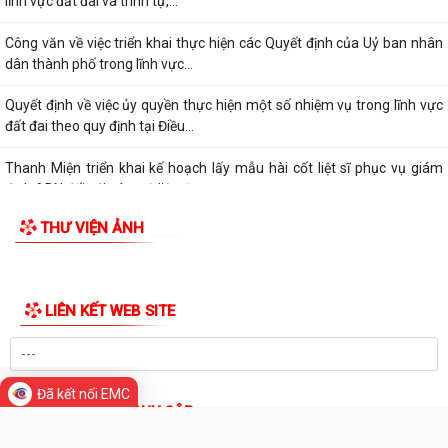
định ADN đối với các mộ liệt sĩ...
Thanh Miện công bố các quyết định kiện toàn chi ủy, chi bộ thôn và
công tác cán bộ
Nghị quyết Quy định số lượng người hoạt động không chuyên trách ở
thôn hưởng phụ cấp từ ngân sách...
Hội đồng nhân dân xã Thanh Miện khóa II tổ chức thành công kỳ họp
thứ 5 (kỳ họp thường lệ giữa năm...
Nghị quyết Quy định nội dung chi, mức chi kinh phí bảo đảm cho công
tác xây dựng văn bản quy phạm...
Thông báo về việc thay đổi thời gian tiếp công dân của đồng chí Bí thư
Đảng ủy tháng 7 năm 2026
THƯ VIỆN ẢNH
Thông báo về việc mời ký kết hợp đồng dịch vụ với cá nhân thực hiện
nhiệm vụ của công chức theo...
Đã kết nối EMC
Thông báo về việc niêm yết công khai danh mục thủ tục hành chính
LIÊN KẾT WEB SITE