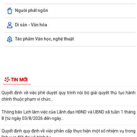
ĐẢNG BỘ XÃ THANH MIỆN ĐẨY MẠNH SỬ DỤNG ỨNG DỤNG SỔ TAY
Thông tin chung
ĐIỆN TỬ ĐẢNG VIÊN
Tổ chức bộ máy
UBND xã Thanh Miện tổ chức Hội nghị Ban Chỉ đạo thực hiện các
Chương trình mục tiêu quốc gia
Người phát ngôn
Quyết định về việc phê duyệt quy trình nội bộ giải quyết thủ tục hành
chính thuộc phạm vi chức...
Di sản - Văn hóa
Thông báo Lịch làm việc của Lãnh đạo HĐND và UBND xã tuần 1 tháng
Tác phẩm Văn học, nghệ thuật
8 (từ ngày 03/8/2026 đến ngày...
Quyết định quy định về việc phân cấp thực hiện một số nhiệm vụ trong
lĩnh vực đất đai và trình tự,...
Công văn về việc triển khai thực hiện các Quyết định của Uỷ ban nhân
dân thành phố trong lĩnh vực...
Quyết định về việc ủy quyền thực hiện một số nhiệm vụ trong lĩnh vực
TIN MỚI
đất đai theo quy định tại Điều...
Thanh Miện triển khai kế hoạch lấy mẫu hài cốt liệt sĩ phục vụ giám