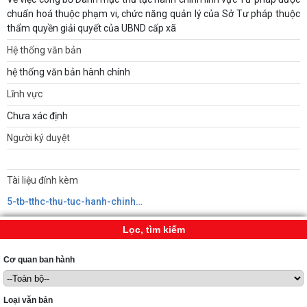
chuẩn hoá thuộc phạm vi, chức năng quản lý của Sở Tư pháp thuộc
thẩm quyền giải quyết của UBND cấp xã
Hệ thống văn bản
hệ thống văn bản hành chính
Lĩnh vực
Chưa xác định
Người ký duyệt
Tài liệu đính kèm
5-tb-tthc-thu-tuc-hanh-chinh-qd-3606.signed638949326493228714.pdf
Lọc, tìm kiếm
Cơ quan ban hành
Loại văn bản