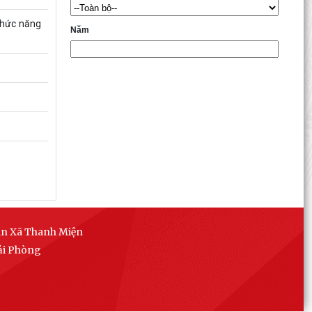
chức năng
Năm
ân Xã Thanh Miện
ải Phòng