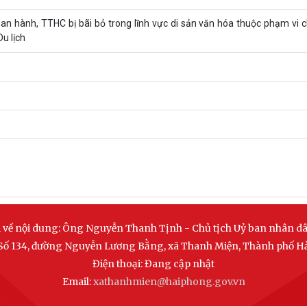
n hành, TTHC bị bãi bỏ trong lĩnh vực di sản văn hóa thuộc phạm vi 
u lịch
 về nội dung:
Ông Nguyễn Thanh Tịnh - Chủ tịch Uỷ ban nhân d
Số 134, đường Nguyễn Lương Bằng, xã Thanh Miện, Thành phố H
Điện thoại:
Đang cập nhật
Email:
xathanhmien@haiphong.gov.vn