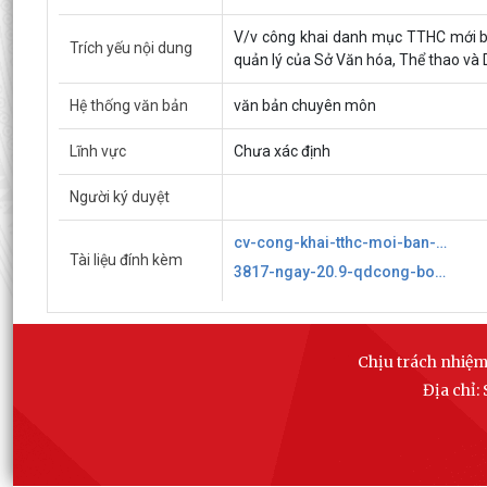
V/v công khai danh mục TTHC mới ba
Trích yếu nội dung
quản lý của Sở Văn hóa, Thể thao và D
Hệ thống văn bản
văn bản chuyên môn
Lĩnh vực
Chưa xác định
Người ký duyệt
cv-cong-khai-tthc-moi-ban-hanh-tthc-bi-bai-bo.signed638947374451229833.pdf
Tài liệu đính kèm
3817-ngay-20.9-qdcong-bo-dmtthc-theo-qd-3101-3257..signed638947374552012302.pdf
Chịu trách nhiệm
Địa chỉ: