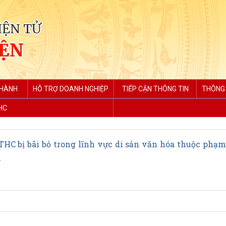
IỆN TỬ
IỆN
 HÀNH
HỖ TRỢ DOANH NGHIỆP
TIẾP CẬN THÔNG TIN
THÔNG 
HC
C bị bãi bỏ trong lĩnh vực di sản văn hóa thuộc phạm
h