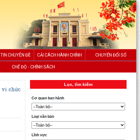
TIN CHUYÊN ĐỀ
CẢI CÁCH HÀNH CHÍNH
CHUYỂN ĐỔI SỐ
CHẾ ĐỘ - CHÍNH SÁCH
Lọc, tìm kiếm
 vi chức
Cơ quan ban hành
Loại văn bản
Lĩnh vực