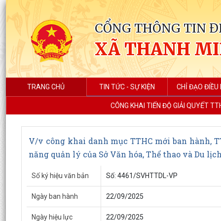
CỔNG THÔNG TIN Đ
XÃ THANH M
TRANG CHỦ
TIN TỨC - SỰ KIỆN
CHỈ ĐẠO ĐIỀU
CÔNG KHAI TIẾN ĐỘ GIẢI QUYẾT TT
V/v công khai danh mục TTHC mới ban hành, TTH
năng quản lý của Sở Văn hóa, Thể thao và Du lịc
Số ký hiệu văn bản
Số: 4461/SVHTTDL-VP
Ngày ban hành
22/09/2025
Ngày hiệu lực
22/09/2025